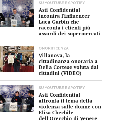
SU YOUTUBE E SPOTIFY
Asti Confidential
incontra l'influencer
Luca Garbin che
racconta i clienti più
assurdi dei supermercati
ONORIFICENZA
Villanova, la
cittadinanza onoraria a
Delia Cortese voluta dai
cittadini (VIDEO)
SU YOUTUBE E SPOTIFY
Asti Confidential
affronta il tema della
violenza sulle donne con
Elisa Chechile
dell'Orecchio di Venere