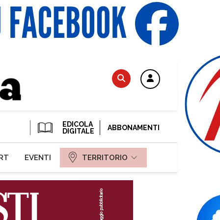
EDICOLA
ABBONAMENTI
DIGITALE
RT
EVENTI
TERRITORIO