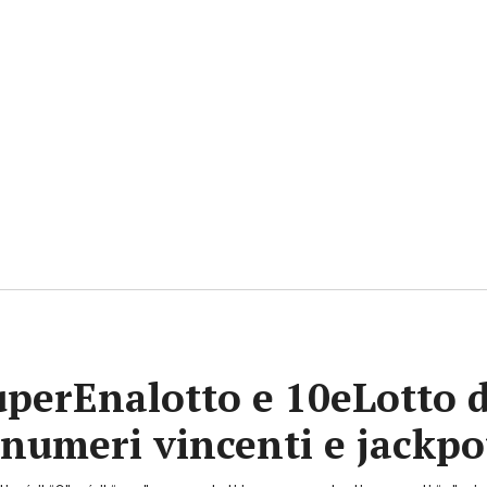
uperEnalotto e 10eLotto d
i numeri vincenti e jackp