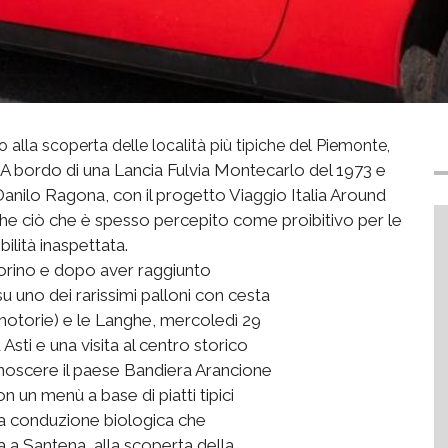
o alla scoperta delle località più tipiche del Piemonte,
A bordo di una Lancia Fulvia Montecarlo del 1973 e
Danilo Ragona, con il progetto Viaggio Italia Around
che ciò che è spesso percepito come proibitivo per le
ilità inaspettata.
Torino e dopo aver raggiunto
u uno dei rarissimi palloni con cesta
 motorie) e le Langhe, mercoledì 29
sti e una visita al centro storico
conoscere il paese Bandiera Arancione
n un menù a base di piatti tipici
 a conduzione biologica che
a a Santena, alla scoperta della