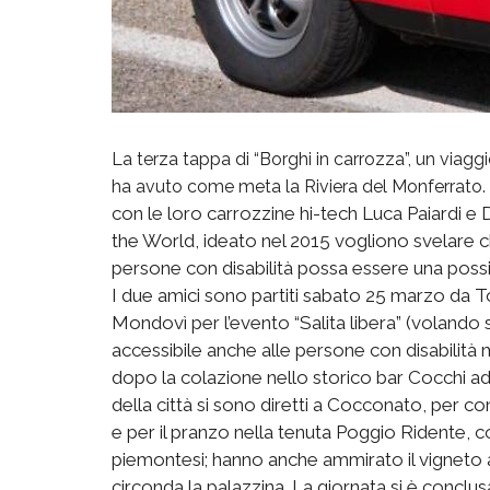
La terza tappa di “Borghi in carrozza”, un viaggi
ha avuto come meta la Riviera del Monferrato.
con le loro carrozzine hi-tech Luca Paiardi e 
the World, ideato nel 2015 vogliono svelare 
persone con disabilità possa essere una possib
I due amici sono partiti sabato 25 marzo da 
Mondovì per l’evento “Salita libera” (volando s
accessibile anche alle persone con disabilità
dopo la colazione nello storico bar Cocchi ad A
della città si sono diretti a Cocconato, per 
e per il pranzo nella tenuta Poggio Ridente, co
piemontesi; hanno anche ammirato il vigneto
circonda la palazzina. La giornata si è conclus