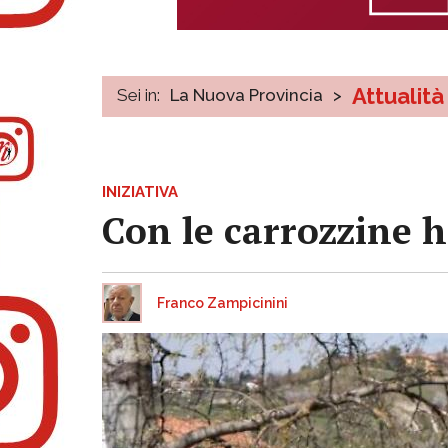
Attualità
Sei in:
La Nuova Provincia
>
INIZIATIVA
Con le carrozzine hi
Franco Zampicinini