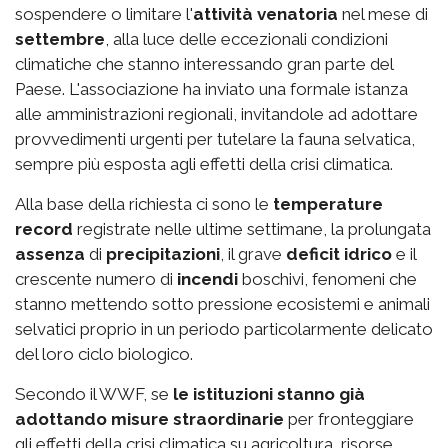
sospendere o limitare l'
attività venatoria
nel mese di
settembre
, alla luce delle eccezionali condizioni
climatiche che stanno interessando gran parte del
Paese. L'associazione ha inviato una formale istanza
alle amministrazioni regionali, invitandole ad adottare
provvedimenti urgenti per tutelare la fauna selvatica,
sempre più esposta agli effetti della crisi climatica.
Alla base della richiesta ci sono le
temperature
record
registrate nelle ultime settimane, la prolungata
assenza
di
precipitazioni
, il grave
deficit idrico
e il
crescente numero di
incendi
boschivi, fenomeni che
stanno mettendo sotto pressione ecosistemi e animali
selvatici proprio in un periodo particolarmente delicato
del loro ciclo biologico.
Secondo il WWF, se
le istituzioni stanno già
adottando misure straordinarie
per fronteggiare
gli effetti della crisi climatica su agricoltura, risorse