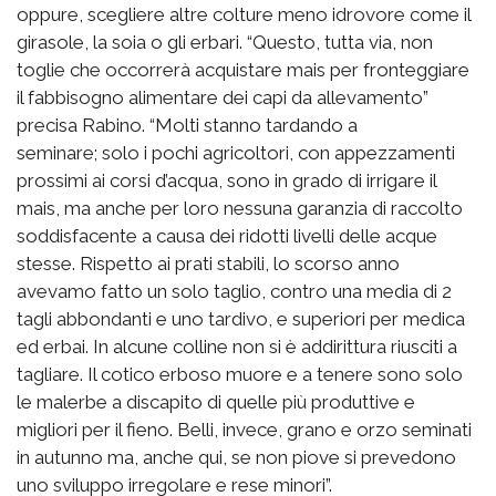
oppure, scegliere altre colture meno idrovore come il
girasole, la soia o gli erbari. “Questo, tutta via, non
toglie che occorrerà acquistare mais per fronteggiare
il fabbisogno alimentare dei capi da allevamento”
precisa Rabino. “Molti stanno tardando a
seminare; solo i pochi agricoltori, con appezzamenti
prossimi ai corsi d’acqua, sono in grado di irrigare il
mais, ma anche per loro nessuna garanzia di raccolto
soddisfacente a causa dei ridotti livelli delle acque
stesse. Rispetto ai prati stabili, lo scorso anno
avevamo fatto un solo taglio, contro una media di 2
tagli abbondanti e uno tardivo, e superiori per medica
ed erbai. In alcune colline non si è addirittura riusciti a
tagliare. Il cotico erboso muore e a tenere sono solo
le malerbe a discapito di quelle più produttive e
migliori per il fieno. Belli, invece, grano e orzo seminati
in autunno ma, anche qui, se non piove si prevedono
uno sviluppo irregolare e rese minori”.