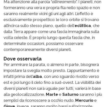
Ma attenzione alla parola “
allineamento
”. I pianeti, non
formeranno una vera e propria fila nello spazio e non
saranno realmente vicini gli uni agli altri. L’effetto è
esclusivamente prospettico: le loro orbite si trovano
all’incirca sullo stesso piano, quello dell’
eclittica
, che
dalla Terra appare come una fascia immaginaria sulla
volta celeste. È proprio lungo questa fascia che, in
determinate occasioni, possiamo osservare
contemporaneamente diversi pianeti.
Dove osservarla
Per ammirare la parata, o almeno in parte, bisognerà
impostare la sveglia molto presto. L’appuntamento è
infatti
prima dell’
alba
, con uno sguardo rivolto verso
est e poi lungo il cielo fino a sud-ovest. La visibilità dei
diversi pianeti non sarà uguale per tutti, varierà in base
alla geolocalizzazione.
Marte
e
Saturno
saranno i più
semplici da riconoscere a occhio nudo.
Mercurio
e
Giove
, invece, saranno molto bassi sull’orizzonte