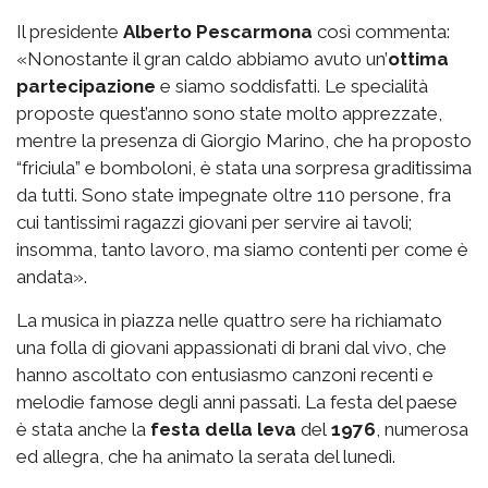
Il presidente
Alberto Pescarmona
così commenta:
«Nonostante il gran caldo abbiamo avuto un’
ottima
partecipazione
e siamo soddisfatti. Le specialità
proposte quest’anno sono state molto apprezzate,
mentre la presenza di Giorgio Marino, che ha proposto
“friciula” e bomboloni, è stata una sorpresa graditissima
da tutti. Sono state impegnate oltre 110 persone, fra
cui tantissimi ragazzi giovani per servire ai tavoli;
insomma, tanto lavoro, ma siamo contenti per come è
andata».
La musica in piazza nelle quattro sere ha richiamato
una folla di giovani appassionati di brani dal vivo, che
hanno ascoltato con entusiasmo canzoni recenti e
melodie famose degli anni passati. La festa del paese
è stata anche la
festa della leva
del
1976
, numerosa
ed allegra, che ha animato la serata del lunedì.