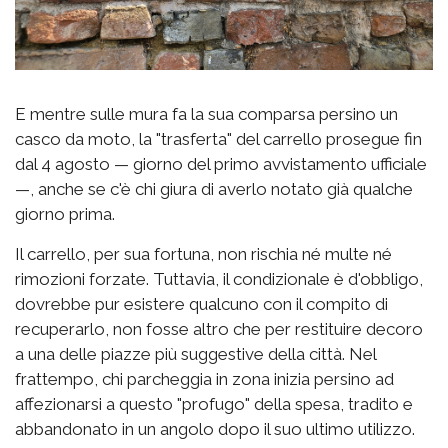
E mentre sulle mura fa la sua comparsa persino un
casco da moto, la "trasferta" del carrello prosegue fin
dal 4 agosto — giorno del primo avvistamento ufficiale
—, anche se c'è chi giura di averlo notato già qualche
giorno prima.
Il carrello, per sua fortuna, non rischia né multe né
rimozioni forzate. Tuttavia, il condizionale è d'obbligo,
dovrebbe pur esistere qualcuno con il compito di
recuperarlo, non fosse altro che per restituire decoro
a una delle piazze più suggestive della città. Nel
frattempo, chi parcheggia in zona inizia persino ad
affezionarsi a questo "profugo" della spesa, tradito e
abbandonato in un angolo dopo il suo ultimo utilizzo.