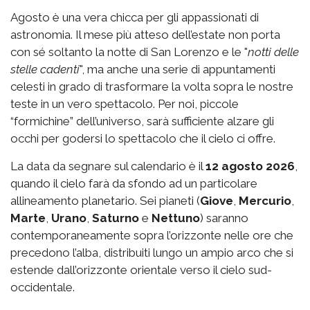
Agosto è una vera chicca per gli appassionati di
astronomia. Il mese più atteso dell’estate non porta
con sé soltanto la notte di San Lorenzo e le "
notti delle
stelle cadenti
", ma anche una serie di appuntamenti
celesti in grado di trasformare la volta sopra le nostre
teste in un vero spettacolo. Per noi, piccole
“formichine” dell’universo, sarà sufficiente alzare gli
occhi per godersi lo spettacolo che il cielo ci offre.
La data da segnare sul calendario è il
12 agosto 2026
,
quando il cielo farà da sfondo ad un particolare
allineamento planetario. Sei pianeti (
Giove
,
Mercurio
,
Marte
,
Urano
,
Saturno
e
Nettuno
)
saranno
contemporaneamente sopra l’orizzonte nelle ore che
precedono l’alba, distribuiti lungo un ampio arco che si
estende dall’orizzonte orientale verso il cielo sud-
occidentale.