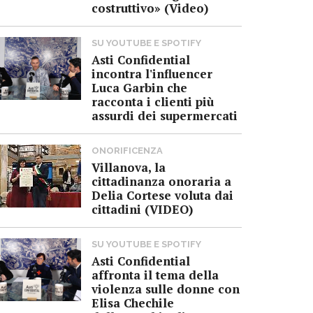
costruttivo» (Video)
SU YOUTUBE E SPOTIFY
Asti Confidential
incontra l'influencer
Luca Garbin che
racconta i clienti più
assurdi dei supermercati
ONORIFICENZA
Villanova, la
cittadinanza onoraria a
Delia Cortese voluta dai
cittadini (VIDEO)
SU YOUTUBE E SPOTIFY
Asti Confidential
affronta il tema della
violenza sulle donne con
Elisa Chechile