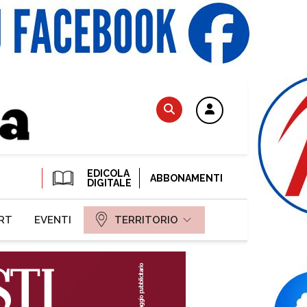
EDICOLA
ABBONAMENTI
DIGITALE
RT
EVENTI
TERRITORIO