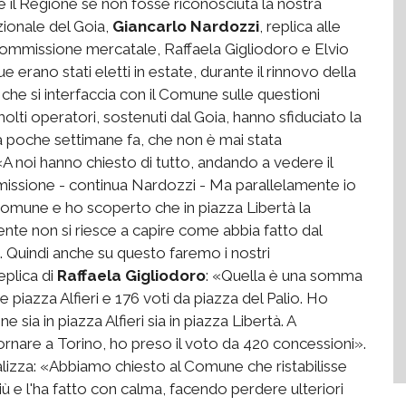
il Regione se non fosse riconosciuta la nostra
zionale del Goia,
Giancarlo Nardozzi
, replica alle
 commissione mercatale, Raffaela Gigliodoro e Elvio
due erano stati eletti in estate, durante il rinnovo della
he si interfaccia con il Comune sulle questioni
 molti operatori, sostenuti dal Goia, hanno sfiduciato la
ta poche settimane fa, che non è mai stata
A noi hanno chiesto di tutto, andando a vedere il
issione - continua Nardozzi - Ma parallelamente io
l Comune e ho scoperto che in piazza Libertà la
te non si riesce a capire come abbia fatto dal
. Quindi anche su questo faremo i nostri
eplica di
Raffaela Gigliodoro
: «Quella è una somma
 e piazza Alfieri e 176 voti da piazza del Palio. Ho
sia in piazza Alfieri sia in piazza Libertà. A
ornare a Torino, ho preso il voto da 420 concessioni».
alizza: «Abbiamo chiesto al Comune che ristabilisse
più e l'ha fatto con calma, facendo perdere ulteriori