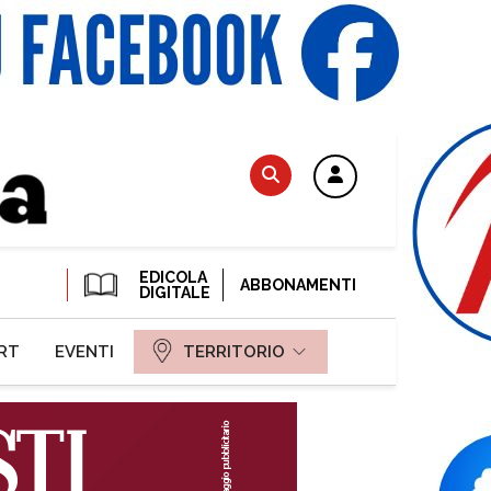
EDICOLA
ABBONAMENTI
DIGITALE
RT
EVENTI
TERRITORIO