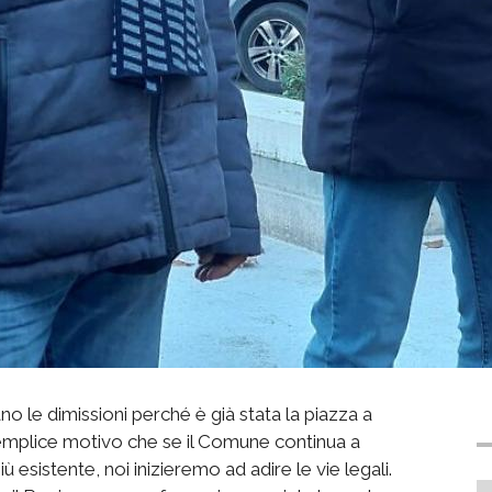
no le dimissioni perché è già stata la piazza a
 semplice motivo che se il Comune continua a
esistente, noi inizieremo ad adire le vie legali.