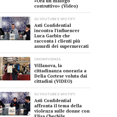
«Ora un dialogo
costruttivo» (Video)
SU YOUTUBE E SPOTIFY
Asti Confidential
incontra l'influencer
Luca Garbin che
racconta i clienti più
assurdi dei supermercati
ONORIFICENZA
Villanova, la
cittadinanza onoraria a
Delia Cortese voluta dai
cittadini (VIDEO)
SU YOUTUBE E SPOTIFY
Asti Confidential
affronta il tema della
violenza sulle donne con
Elisa Chechile