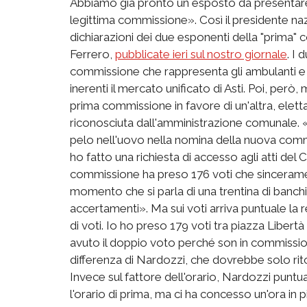
Abbiamo già pronto un esposto da presentare 
legittima commissione». Così il presidente na
dichiarazioni dei due esponenti della "prima"
Ferrero,
pubblicate ieri sul nostro giornale
. I 
commissione che rappresenta gli ambulanti e c
inerenti il mercato unificato di Asti. Poi, però,
prima commissione in favore di un'altra, elet
riconosciuta dall'amministrazione comunale. «
pelo nell'uovo nella nomina della nuova comm
ho fatto una richiesta di accesso agli atti de
commissione ha preso 176 voti che sinceramen
momento che si parla di una trentina di banchi
accertamenti». Ma sui voti arriva puntuale la r
di voti. Io ho preso 179 voti tra piazza Libertà
avuto il doppio voto perché son in commissione 
differenza di Nardozzi, che dovrebbe solo rit
Invece sul fattore dell'orario, Nardozzi puntu
l'orario di prima, ma ci ha concesso un'ora in 