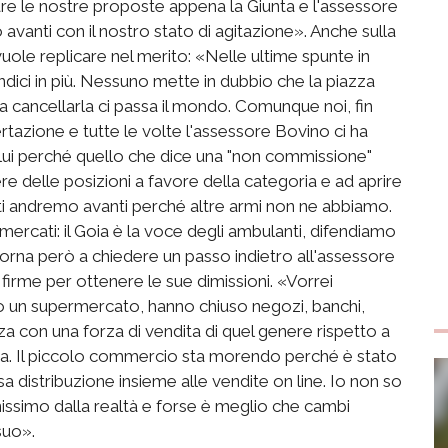
are le nostre proposte appena la Giunta e l'assessore
vanti con il nostro stato di agitazione». Anche sulla
uole replicare nel merito: «Nelle ultime spunte in
uindici in più. Nessuno mette in dubbio che la piazza
 a cancellarla ci passa il mondo. Comunque noi, fin
rtazione e tutte le volte l'assessore Bovino ci ha
a lui perché quello che dice una "non commissione"
re delle posizioni a favore della categoria e ad aprire
enti andremo avanti perché altre armi non ne abbiamo.
mercati: il Goia è la voce degli ambulanti, difendiamo
 torna però a chiedere un passo indietro all'assessore
 firme per ottenere le sue dimissioni. «Vorrei
to un supermercato, hanno chiuso negozi, banchi,
a con una forza di vendita di quel genere rispetto a
nda. Il piccolo commercio sta morendo perché è stato
a distribuzione insieme alle vendite on line. Io non so
issimo dalla realtà e forse è meglio che cambi
suo».