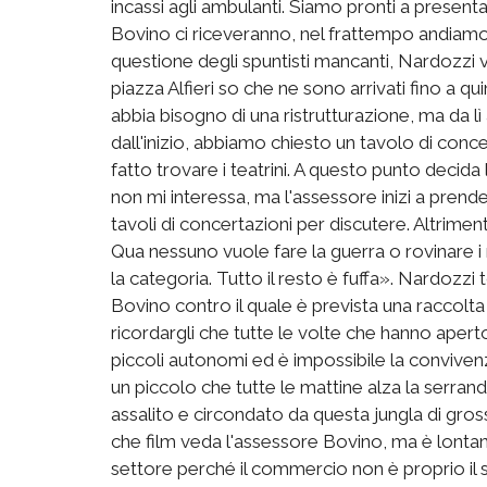
incassi agli ambulanti. Siamo pronti a present
Bovino ci riceveranno, nel frattempo andiamo a
questione degli spuntisti mancanti, Nardozzi v
piazza Alfieri so che ne sono arrivati fino a q
abbia bisogno di una ristrutturazione, ma da lì
dall'inizio, abbiamo chiesto un tavolo di conce
fatto trovare i teatrini. A questo punto decid
non mi interessa, ma l'assessore inizi a prende
tavoli di concertazioni per discutere. Altrim
Qua nessuno vuole fare la guerra o rovinare i 
la categoria. Tutto il resto è fuffa». Nardozzi
Bovino contro il quale è prevista una raccolta
ricordargli che tutte le volte che hanno aper
piccoli autonomi ed è impossibile la convivenz
un piccolo che tutte le mattine alza la serra
assalito e circondato da questa jungla di gross
che film veda l'assessore Bovino, ma è lontan
settore perché il commercio non è proprio il 