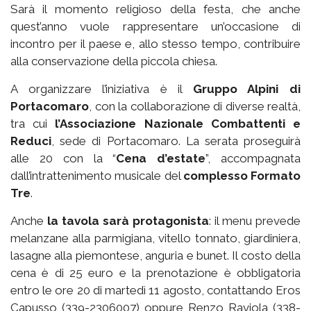
Sarà il momento religioso della festa, che anche
quest’anno vuole rappresentare un’occasione di
incontro per il paese e, allo stesso tempo, contribuire
alla conservazione della piccola chiesa.
A organizzare l’iniziativa è il
Gruppo Alpini di
Portacomaro
, con la collaborazione di diverse realtà,
tra cui
l’Associazione Nazionale Combattenti e
Reduci
, sede di Portacomaro. La serata proseguirà
alle 20 con la “
Cena d’estate
”, accompagnata
dall’intrattenimento musicale del
complesso Formato
Tre
.
Anche
la tavola sarà protagonista
: il menu prevede
melanzane alla parmigiana, vitello tonnato, giardiniera,
lasagne alla piemontese, anguria e bunet. Il costo della
cena è di 25 euro e la prenotazione è obbligatoria
entro le ore 20 di martedì 11 agosto, contattando Eros
Capusso (339-2306007) oppure Renzo Raviola (338-