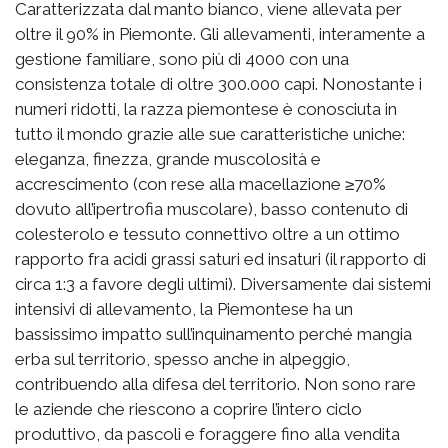
Caratterizzata dal manto bianco, viene allevata per
oltre il 90% in Piemonte. Gli allevamenti, interamente a
gestione familiare, sono più di 4000 con una
consistenza totale di oltre 300.000 capi. Nonostante i
numeri ridotti, la razza piemontese è conosciuta in
tutto il mondo grazie alle sue caratteristiche uniche:
eleganza, finezza, grande muscolosità e
accrescimento (con rese alla macellazione ≥70%
dovuto all’ipertrofia muscolare), basso contenuto di
colesterolo e tessuto connettivo oltre a un ottimo
rapporto fra acidi grassi saturi ed insaturi (il rapporto di
circa 1:3 a favore degli ultimi). Diversamente dai sistemi
intensivi di allevamento, la Piemontese ha un
bassissimo impatto sull’inquinamento perché mangia
erba sul territorio, spesso anche in alpeggio,
contribuendo alla difesa del territorio. Non sono rare
le aziende che riescono a coprire l’intero ciclo
produttivo, da pascoli e foraggere fino alla vendita