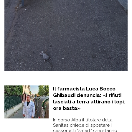
Il farmacista Luca Bocco
Ghibaudi denuncia: «I rifiuti
lasciati a terra attirano i topi:
ora basta»
In corso Alba il titolare della
Sanitas chiede di spostare i
cassonetti “smart” che stanno