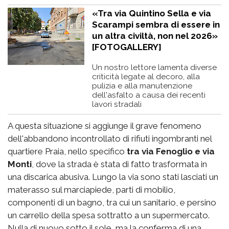
«Tra via Quintino Sella e via
Scarampi sembra di essere in
un altra civiltà, non nel 2026»
[FOTOGALLERY]
Un nostro lettore lamenta diverse
criticità legate al decoro, alla
pulizia e alla manutenzione
dell'asfalto a causa dei recenti
lavori stradali
A questa situazione si aggiunge il grave fenomeno
dell'abbandono incontrollato di rifiuti ingombranti nel
quartiere Praia, nello specifico
tra via Fenoglio e via
Monti
, dove la strada è stata di fatto trasformata in
una discarica abusiva. Lungo la via sono stati lasciati un
materasso sul marciapiede, parti di mobilio,
componenti di un bagno, tra cui un sanitario, e persino
un carrello della spesa sottratto a un supermercato.
Nulla di nuovo sotto il sole, ma la conferma di una