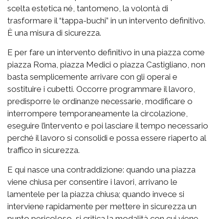
scelta estetica né, tantomeno, la volontà di
trasformare il “tappa-buchi” in un intervento definitivo.
È una misura di sicurezza.
E per fare un intervento definitivo in una piazza come
piazza Roma, piazza Medici o piazza Castigliano, non
basta semplicemente arrivare con gli operai e
sostituire i cubetti. Occorre programmare il lavoro,
predisporre le ordinanze necessarie, modificare o
interrompere temporaneamente la circolazione,
eseguire l’intervento e poi lasciare il tempo necessario
perché il lavoro si consolidi e possa essere riaperto al
traffico in sicurezza.
E qui nasce una contraddizione: quando una piazza
viene chiusa per consentire i lavori, arrivano le
lamentele per la piazza chiusa; quando invece si
interviene rapidamente per mettere in sicurezza un
punto pericoloso, si critica la modalità con cui viene