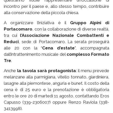
quest’anno vuole rappresentare un’occasione di
incontro per il paese e, allo stesso tempo, contribuire
alla conservazione della piccola chiesa.
A organizzare l’iniziativa è il
Gruppo Alpini di
Portacomaro
, con la collaborazione di diverse realtà,
tra cui
l’Associazione Nazionale Combattenti e
Reduci
, sede di Portacomaro. La serata proseguirà
alle 20 con la “
Cena d’estate
”, accompagnata
dall’intrattenimento musicale del
complesso Formato
Tre
.
Anche
la tavola sarà protagonista
: il menu prevede
melanzane alla parmigiana, vitello tonnato, giardiniera,
lasagne alla piemontese, anguria e bunet. Il costo della
cena è di 25 euro e la prenotazione è obbligatoria
entro le ore 20 di martedì 11 agosto, contattando Eros
Capusso (339-2306007) oppure Renzo Raviola (338-
3413998).