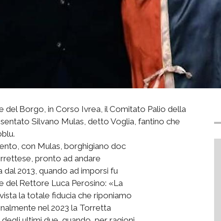
 del Borgo, in Corso Ivrea, il Comitato Palio della
sentato Silvano Mulas, detto Voglia, fantino che
blu.
ento, con Mulas, borghigiano doc
torrettese, pronto ad andare
 dal 2013, quando ad imporsi fu
e del Rettore Luca Perosino: «La
ista la totale fiducia che riponiamo
e finalmente nel 2023 la Torretta
degli ultimi due, quando, per ragioni