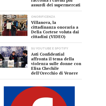
racconta i clienti più
assurdi dei supermercati
ONORIFICENZA
Villanova, la
cittadinanza onoraria a
Delia Cortese voluta dai
cittadini (VIDEO)
SU YOUTUBE E SPOTIFY
Asti Confidential
affronta il tema della
violenza sulle donne con
Elisa Chechile
dell'Orecchio di Venere