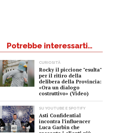
Potrebbe interessarti...
CURIOSITÀ
Rocky il piccione "esulta"
per il ritiro della
delibera della Provincia:
«Ora un dialogo
costruttivo» (Video)
SU YOUTUBE E SPOTIFY
Asti Confidential
incontra l'influencer
Luca Garbin che