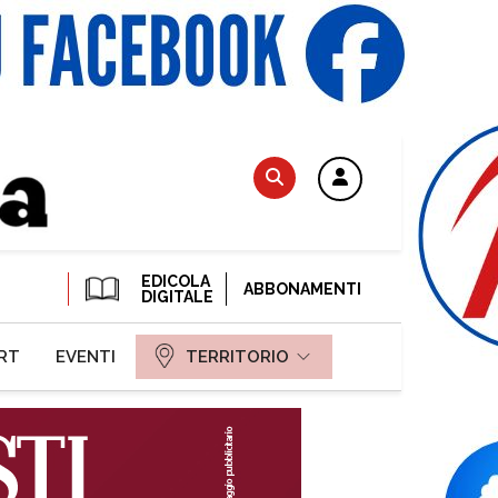
EDICOLA
ABBONAMENTI
DIGITALE
RT
EVENTI
TERRITORIO