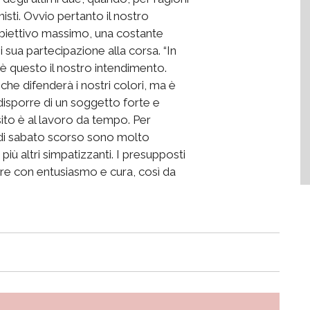
ti. Ovvio pertanto il nostro
’obiettivo massimo, una costante
sua partecipazione alla corsa. “In
 è questo il nostro intendimento.
che difenderà i nostri colori, ma è
isporre di un soggetto forte e
to è al lavoro da tempo. Per
a di sabato scorso sono molto
più altri simpatizzanti. I presupposti
rare con entusiasmo e cura, così da