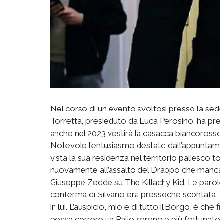
Nel corso di un evento svoltosi presso la sede
Torretta, presieduto da Luca Perosino, ha pre
anche nel 2023 vestirà la casacca biancorosso
Notevole l’entusiasmo destato dall’appuntam
vista la sua residenza nel territorio paliesco 
nuovamente all’assalto del Drappo che manca
Giuseppe Zedde su The Killachy Kid. Le parol
conferma di Silvano era pressoché scontata, v
in lui. L’auspicio, mio e di tutto il Borgo, è ch
possa correre un Palio sereno e più fortunato 