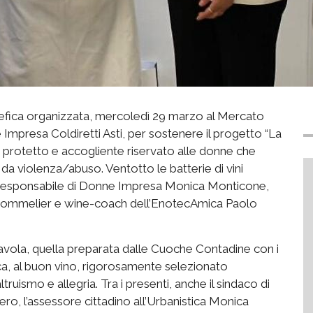
benefica organizzata, mercoledì 29 marzo al Mercato
mpresa Coldiretti Asti, per sostenere il progetto “La
, protetto e accogliente riservato alle donne che
da violenza/abuso. Ventotto le batterie di vini
alla Responsabile di Donne Impresa Monica Monticone,
al sommelier e wine-coach dell’EnotecAmica Paolo
tavola, quella preparata dalle Cuoche Contadine con i
ca, al buon vino, rigorosamente selezionato
truismo e allegria. Tra i presenti, anche il sindaco di
ero, l’assessore cittadino all’Urbanistica Monica