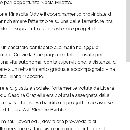
e pari opportunità Nadia Miletto.
one Rinascita Odv e il coordinamento provinciale di
er richiamare l’attenzione su una delle tematiche, tra
ile, e, soprattutto, per sostenere progetti loro
a un cascinale confiscato alla mafia nel 1996 e
i mafia Graziella Campagna, è stata pensata per
una vita autonoma, con la supervisione, a distanza, di
gere a un reinserimento graduale accompagnato – ha
cita Liliana Maccario.
re e di giustizia sociale, fortemente voluta da Libera
2004 Cascina Graziella era poi stata assegnata dalla
, a sua volta, aveva bandito un progetto che avesse
nte di Libera Asti Simone Barbiero.
minati i lavori edili, dovrà ora provvedere al
e persone e all’acquisto una piccola auto per gli