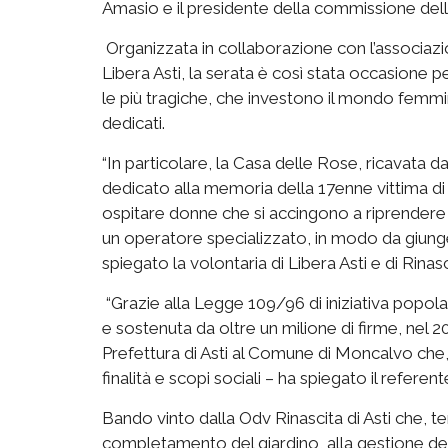
Amasio e il presidente della commissione dell
Organizzata in collaborazione con l’associazi
Libera Asti, la serata è così stata occasione p
le più tragiche, che investono il mondo femmin
dedicati.
“In particolare, la Casa delle Rose, ricavata d
dedicato alla memoria della 17enne vittima d
ospitare donne che si accingono a riprendere 
un operatore specializzato, in modo da giun
spiegato la volontaria di Libera Asti e di Rinas
“Grazie alla Legge 109/96 di iniziativa popola
e sostenuta da oltre un milione di firme, nel 
Prefettura di Asti al Comune di Moncalvo che
finalità e scopi sociali – ha spiegato il refere
Bando vinto dalla Odv Rinascita di Asti che, ter
completamento del giardino, alla gestione dell