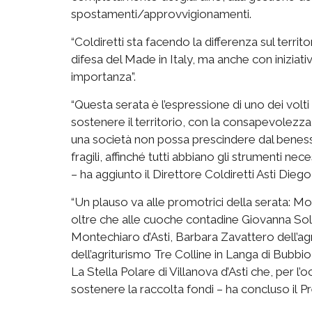
spostamenti/approvvigionamenti.
“Coldiretti sta facendo la differenza sul territ
difesa del Made in Italy, ma anche con iniziati
importanza”.
“Questa serata è l’espressione di uno dei volti 
sostenere il territorio, con la consapevolezza 
una società non possa prescindere dal benesser
fragili, affinché tutti abbiano gli strumenti ne
– ha aggiunto il Direttore Coldiretti Asti Diego 
“Un plauso va alle promotrici della serata: M
oltre che alle cuoche contadine Giovanna Soli
Montechiaro d’Asti, Barbara Zavattero dell’agr
dell’agriturismo Tre Colline in Langa di Bubbi
La Stella Polare di Villanova d’Asti che, per 
sostenere la raccolta fondi – ha concluso il P