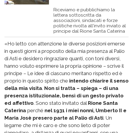
Riceviamo e pubblichiamo la
lettera sottoscritta da
associazioni, sindacati e forze
politiche rivolta all'invito inviato al
principe dal Rione Santa Caterina
«Ho letto con attenzione le diverse posizioni emerse
in questi giorni a proposito della mia presenza al Palio
di Asti e desidero ringraziare quanti, con toni diversi,
hanno voluto esprimere la propria opinione – scrive il
principe – Le idee di ciascuno meritano rispetto ed è
proprio in questo spirito che
intendo chiarire il senso
della mia visita
.
Non si tratta – spiega – di una
presenza istituzionale, bensì di un gesto privato
ed affettivo
. Sono stato invitato dal
Rione Santa
Caterina
perché
nel 1931 i miei nonni, Umberto II e
Maria Josè presero parte al Palio di Asti
. Un
legame che mi è caro e che sono lieto di poter
riannodare, a distanza di quasi novant’anni, con una