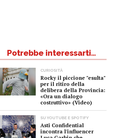
Potrebbe interessarti...
CURIOSITÀ
Rocky il piccione "esulta"
per il ritiro della
delibera della Provincia:
«Ora un dialogo
costruttivo» (Video)
SU YOUTUBE E SPOTIFY
Asti Confidential
incontra l'influencer
Luca Garbin che