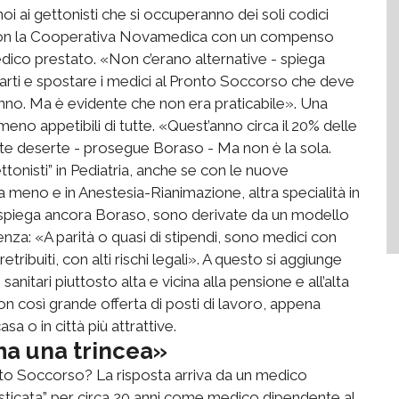
oi ai gettonisti che si occuperanno dei soli codici
do con la Cooperativa Novamedica con un compenso
edico prestato. «Non c’erano alternative - spiega
parti e spostare i medici al Pronto Soccorso che deve
’anno. Ma è evidente che non era praticabile». Una
 meno appetibili di tutte. «Quest’anno circa il 20% delle
ate deserte - prosegue Boraso - Ma non è la sola.
ttonisti” in Pediatria, anche se con le nuove
a meno e in Anestesia-Rianimazione, altra specialità in
, spiega ancora Boraso, sono derivate da un modello
nza: «A parità o quasi di stipendi, sono medici con
tribuiti, con alti rischi legali». A questo si aggiunge
anitari piuttosto alta e vicina alla pensione e all’alta
n così grande offerta di posti di lavoro, appena
asa o in città più attrattive.
ma una trincea»
to Soccorso? La risposta arriva da un medico
sticata” per circa 20 anni come medico dipendente al