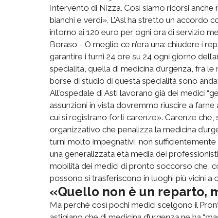
Intervento di Nizza. Così siamo ricorsi anche n
bianchi e verdi». L’Asl ha stretto un accor
intorno ai 120 euro per ogni ora di servizio m
Boraso - O meglio ce n’era una: chiudere i re
garantire i turni 24 ore su 24 ogni giorno dell
specialità, quella di medicina d’urgenza, fra le
borse di studio di questa specialità sono and
All’ospedale di Asti lavorano già dei medici “ge
assunzioni in vista dovremmo riuscire a farne 
cui si registrano forti carenze». Carenze che
organizzativo che penalizza la medicina d’urge
turni molto impegnativi, non sufficientemente re
una generalizzata età media dei professionisti s
mobilità dei medici di pronto soccorso che, co
possono si trasferiscono in luoghi più vicini a c
«Quello non è un reparto, 
Ma perchè così pochi medici scelgono il Pron
astigiano che di medicina d’urgenza ne ha “ma