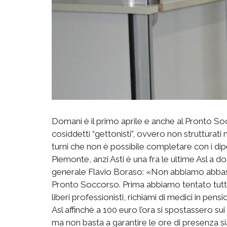
Domani è il primo aprile e anche al Pronto Soc
cosiddetti “gettonisti”, ovvero non strutturati n
turni che non è possibile completare con i dip
Piemonte, anzi Asti è una fra le ultime Asl a dov
generale Flavio Boraso: «Non abbiamo abbastanz
Pronto Soccorso. Prima abbiamo tentato tutti gl
liberi professionisti, richiami di medici in pens
Asl affinchè a 100 euro l’ora si spostassero s
ma non basta a garantire le ore di presenza si