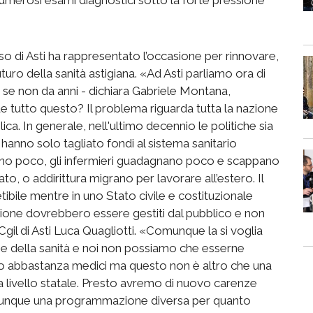
rso di Asti ha rappresentato l’occasione per rinnovare,
turo della sanità astigiana. «Ad Asti parliamo ora di
si se non da anni - dichiara Gabriele Montana,
e tutto questo? Il problema riguarda tutta la nazione
ca. In generale, nell'ultimo decennio le politiche sia
 hanno solo tagliato fondi al sistema sanitario
ano poco, gli infermieri guadagnano poco e scappano
o, o addirittura migrano per lavorare all’estero. Il
ile mentre in uno Stato civile e costituzionale
ruzione dovrebbero essere gestiti dal pubblico e non
 Cgil di Asti Luca Quagliotti. «Comunque la si voglia
ne della sanità e noi non possiamo che esserne
o abbastanza medici ma questo non è altro che una
 livello statale. Presto avremo di nuovo carenze
a dunque una programmazione diversa per quanto