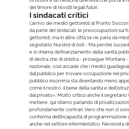
del timore di risvolti legali futuri.
I sindacati critici
L’arrivo dei medici gettonisti al Pronto Socco
da parte dei sindacati, le preoccupazioni sul fu
gettonisti, ma in altre città se ne parla da me
segretario Nursind di Asti - Ma perchè succed
e si chiama definanziamento della sanità pubbli
di destra che di sinistra - prosegue Montana -
nazionale, così accade che i medici guadagn
dal pubblico per trovare occupazione nel privat
pubblico insomma sta diventando meno appetib
come il nostro, il bene della sanità e dell'ist
dal privato». Molto critico anche il segretario
mettere, qui stiamo parlando di privatizzazio
profondamente contrari. Vero che non ci son
conferma dell’incapacità di programmazione a
anche nel settore infermieristico. Necessit