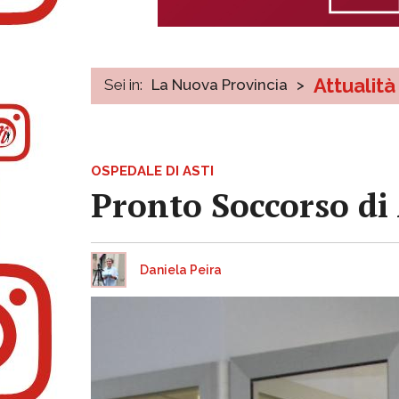
Attualità
Sei in:
La Nuova Provincia
>
OSPEDALE DI ASTI
Pronto Soccorso di 
Daniela Peira