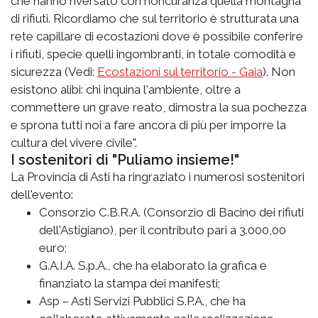
che hanno riversato con noncuranza quella montagna
di rifiuti. Ricordiamo che sul territorio è strutturata una
rete capillare di ecostazioni dove è possibile conferire
i rifiuti, specie quelli ingombranti, in totale comodità e
sicurezza (Vedi:
Ecostazioni sul territorio - Gaia
). Non
esistono alibi: chi inquina l'ambiente, oltre a
commettere un grave reato, dimostra la sua pochezza
e sprona tutti noi a fare ancora di più per imporre la
cultura del vivere civile".
I sostenitori di "Puliamo insieme!"
La Provincia di Asti ha ringraziato i numerosi sostenitori
dell'evento:
Consorzio C.B.R.A. (Consorzio di Bacino dei rifiuti
dell'Astigiano), per il contributo pari a 3.000,00
euro;
G.A.I.A. S.p.A., che ha elaborato la grafica e
finanziato la stampa dei manifesti;
Asp – Asti Servizi Pubblici S.P.A., che ha