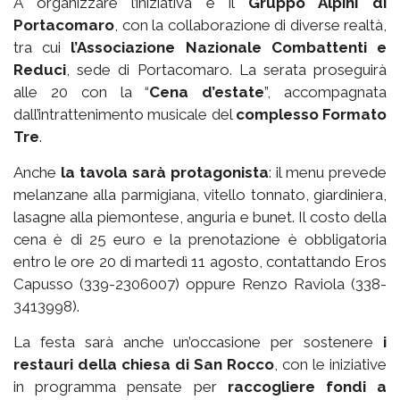
A organizzare l’iniziativa è il
Gruppo Alpini di
Portacomaro
, con la collaborazione di diverse realtà,
tra cui
l’Associazione Nazionale Combattenti e
Reduci
, sede di Portacomaro. La serata proseguirà
alle 20 con la “
Cena d’estate
”, accompagnata
dall’intrattenimento musicale del
complesso Formato
Tre
.
Anche
la tavola sarà protagonista
: il menu prevede
melanzane alla parmigiana, vitello tonnato, giardiniera,
lasagne alla piemontese, anguria e bunet. Il costo della
cena è di 25 euro e la prenotazione è obbligatoria
entro le ore 20 di martedì 11 agosto, contattando Eros
Capusso (339-2306007) oppure Renzo Raviola (338-
3413998).
La festa sarà anche un’occasione per sostenere
i
restauri della chiesa di San Rocco
, con le iniziative
in programma pensate per
raccogliere fondi a