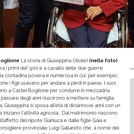
Boglione
La storia di Giuseppina Olivieri
(nella foto)
tra i primi del '900 e a cavallo delle due guerre
lia contadina povera e numerosa in cui, per esempio,
ne i figli usavano per andare a piedi in paese. I suoi
rirono a Castel Boglione per condurre in mezzadria
l passare degli anni riuscirono a mettere su famiglia
. Giuseppina si sposa all'età di diciannove anni con un
 iniziano l'attività agricola. Dal matrimonio nascono
’affetto del nipote Gianluca e dalle figlie Gaia e
l consigliere provinciale Luigi Gallareto che, a nome del