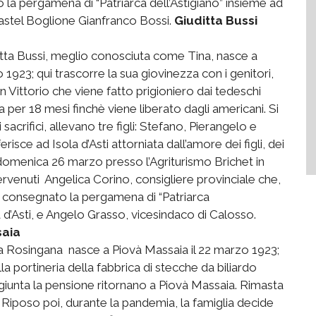
la pergamena di “Patriarca dell’Astigiano” insieme ad
 Castel Boglione Gianfranco Bossi.
Giuditta Bussi
tta Bussi, meglio conosciuta come Tina, nasce a
o 1923; qui trascorre la sua giovinezza con i genitori,
n Vittorio che viene fatto prigioniero dai tedeschi
a per 18 mesi finchè viene liberato dagli americani. Si
acrifici, allevano tre figli: Stefano, Pierangelo e
isce ad Isola d’Asti attorniata dall’amore dei figli, dei
 domenica 26 marzo presso l’Agriturismo Brichet in
ervenuti Angelica Corino, consigliere provinciale che,
 consegnato la pergamena di “Patriarca
la d’Asti, e Angelo Grasso, vicesindaco di Calosso.
saia
 Rosingana nasce a Piovà Massaia il 22 marzo 1923;
lla portineria della fabbrica di stecche da biliardo
ggiunta la pensione ritornano a Piovà Massaia. Rimasta
Riposo poi, durante la pandemia, la famiglia decide