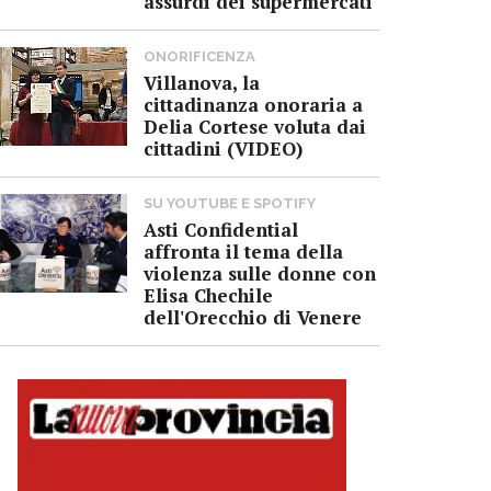
assurdi dei supermercati
ONORIFICENZA
Villanova, la
cittadinanza onoraria a
Delia Cortese voluta dai
cittadini (VIDEO)
SU YOUTUBE E SPOTIFY
Asti Confidential
affronta il tema della
violenza sulle donne con
Elisa Chechile
dell'Orecchio di Venere