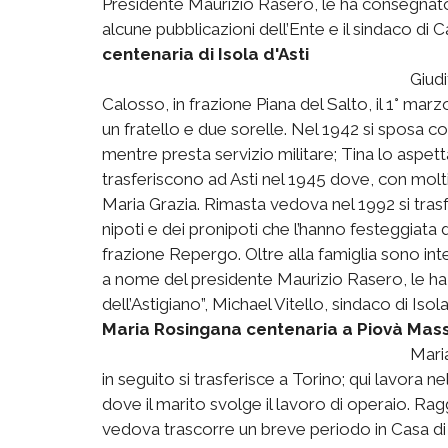
Presidente Maurizio Rasero, le ha consegnato 
alcune pubblicazioni dell’Ente e il sindaco di
centenaria di Isola d'Asti
Giudi
Calosso, in frazione Piana del Salto, il 1° marz
un fratello e due sorelle. Nel 1942 si sposa co
mentre presta servizio militare; Tina lo aspett
trasferiscono ad Asti nel 1945 dove, con molti s
Maria Grazia. Rimasta vedova nel 1992 si trasfer
nipoti e dei pronipoti che l’hanno festeggiata
frazione Repergo. Oltre alla famiglia sono int
a nome del presidente Maurizio Rasero, le ha
dell’Astigiano”, Michael Vitello, sindaco di Iso
Maria Rosingana centenaria a Piovà Mas
Maria
in seguito si trasferisce a Torino; qui lavora ne
dove il marito svolge il lavoro di operaio. Ra
vedova trascorre un breve periodo in Casa di 