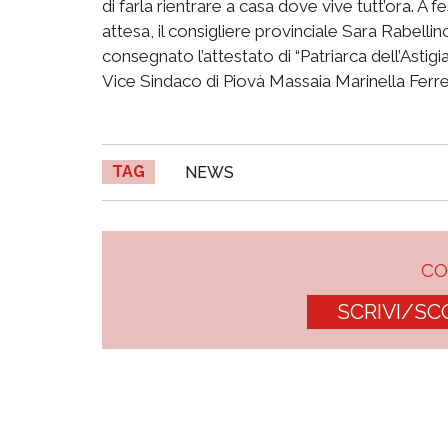
di farla rientrare a casa dove vive tutt’ora. A fe
attesa, il consigliere provinciale Sara Rabell
consegnato l’attestato di “Patriarca dell’Astigia
Vice Sindaco di Piovà Massaia Marinella Ferre
TAG
NEWS
C
SCRIVI/SC