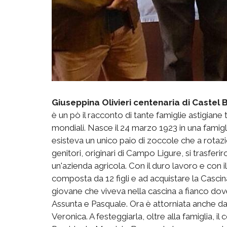
Giuseppina Olivieri centenaria di Castel 
è un pò il racconto di tante famiglie astigiane 
mondiali. Nasce il 24 marzo 1923 in una famig
esisteva un unico paio di zoccole che a rotazio
genitori, originari di Campo Ligure, si trasfe
un'azienda agricola. Con il duro lavoro e con i
composta da 12 figli e ad acquistare la Cascina
giovane che viveva nella cascina a fianco dove
Assunta e Pasquale. Ora è attorniata anche dall
Veronica. A festeggiarla, oltre alla famiglia, i