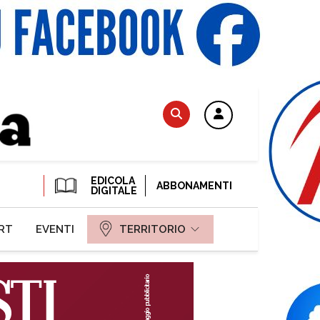
EDICOLA
ABBONAMENTI
DIGITALE
RT
EVENTI
TERRITORIO