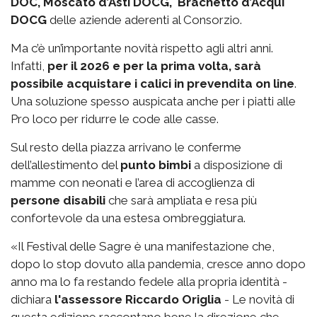
DOC, Moscato d’Asti DOCG, Brachetto d’Acqui
DOCG
delle aziende aderenti al Consorzio.
Ma c’è un’importante novità rispetto agli altri anni.
Infatti,
per il 2026 e per la prima volta, sarà
possibile acquistare i calici in prevendita on line
.
Una soluzione spesso auspicata anche per i piatti alle
Pro loco per ridurre le code alle casse.
Sul resto della piazza arrivano le conferme
dell’allestimento del
punto bimbi
a disposizione di
mamme con neonati e l’area di accoglienza di
persone disabili
che sarà ampliata e resa più
confortevole da una estesa ombreggiatura.
«Il Festival delle Sagre è una manifestazione che,
dopo lo stop dovuto alla pandemia, cresce anno dopo
anno ma lo fa restando fedele alla propria identità -
dichiara
l'assessore Riccardo Origlia
- Le novità di
questa edizione raccontano bene la direzione che