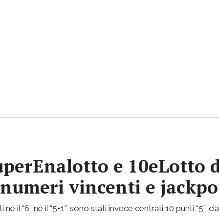
uperEnalotto e 10eLotto d
i numeri vincenti e jackp
 né il “6” né il “5+1”, sono stati invece centrati 10 punti “5”, 