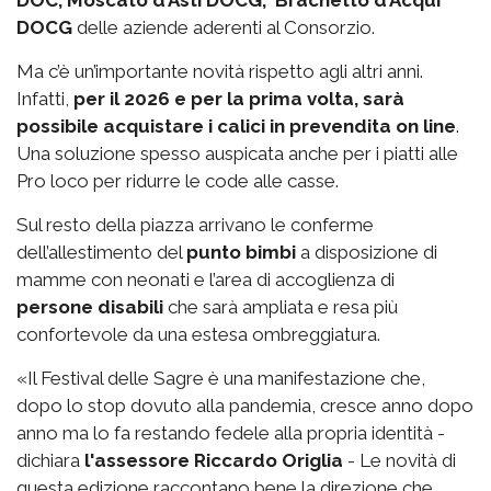
DOCG
delle aziende aderenti al Consorzio.
Ma c’è un’importante novità rispetto agli altri anni.
Infatti,
per il 2026 e per la prima volta, sarà
possibile acquistare i calici in prevendita on line
.
Una soluzione spesso auspicata anche per i piatti alle
Pro loco per ridurre le code alle casse.
Sul resto della piazza arrivano le conferme
dell’allestimento del
punto bimbi
a disposizione di
mamme con neonati e l’area di accoglienza di
persone disabili
che sarà ampliata e resa più
confortevole da una estesa ombreggiatura.
«Il Festival delle Sagre è una manifestazione che,
dopo lo stop dovuto alla pandemia, cresce anno dopo
anno ma lo fa restando fedele alla propria identità -
dichiara
l'assessore Riccardo Origlia
- Le novità di
questa edizione raccontano bene la direzione che