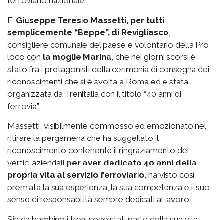
ferroviario nazionale.
E’
Giuseppe Teresio Massetti, per tutti
semplicemente “Beppe”, di Revigliasco
,
consigliere comunale del paese e volontario della Pro
loco con
la moglie Marina
, che nei giorni scorsi è
stato fra i protagonisti della cerimonia di consegna dei
riconoscimenti che si è svolta a Roma ed è stata
organizzata da Trenitalia con il titolo “40 anni di
ferrovia”.
Massetti, visibilmente commosso ed emozionato nel
ritirare la pergamena che ha suggellato il
riconoscimento contenente il ringraziamento dei
vertici aziendali
per aver dedicato 40 anni della
propria vita al servizio ferroviario
, ha visto così
premiata la sua esperienza, la sua competenza e il suo
senso di responsabilità sempre dedicati al lavoro.
Sin da bambino i treni sono stati parte della sua vita,