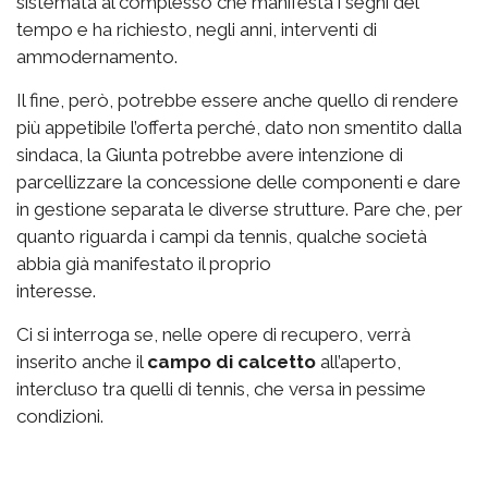
sistemata al complesso che manifesta i segni del
tempo e ha richiesto, negli anni, interventi di
ammodernamento.
Il fine, però, potrebbe essere anche quello di rendere
più appetibile l’offerta perché, dato non smentito dalla
sindaca, la Giunta potrebbe avere intenzione di
parcellizzare la concessione delle componenti e dare
in gestione separata le diverse strutture. Pare che, per
quanto riguarda i campi da tennis, qualche società
abbia già manifestato il proprio
interesse.
Ci si interroga se, nelle opere di recupero, verrà
inserito anche il
campo di calcetto
all’aperto,
intercluso tra quelli di tennis, che versa in pessime
condizioni.