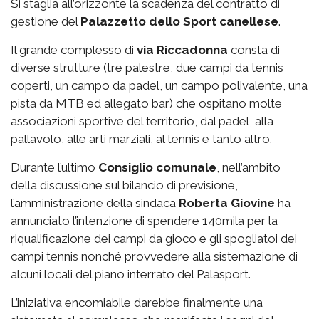
Si staglia all’orizzonte la scadenza del contratto di
gestione del
Palazzetto
dello Sport canellese
.
Il grande complesso di
via
Riccadonna
consta di
diverse strutture (tre palestre, due campi da tennis
coperti, un campo da padel, un campo polivalente, una
pista da MTB ed allegato bar) che ospitano molte
associazioni sportive del territorio, dal padel, alla
pallavolo, alle arti marziali, al tennis e tanto altro.
Durante l’ultimo
Consiglio comunale
, nell’ambito
della discussione sul bilancio di previsione,
l’amministrazione della sindaca
Roberta Giovine
ha
annunciato l’intenzione di spendere 140mila per la
riqualificazione dei campi da gioco e gli spogliatoi dei
campi tennis nonché provvedere alla sistemazione di
alcuni locali del piano interrato del Palasport.
L’iniziativa encomiabile darebbe finalmente una