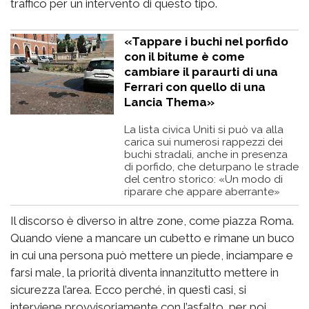
traffico per un intervento di questo tipo.
«Tappare i buchi nel porfido
con il bitume è come
cambiare il paraurti di una
Ferrari con quello di una
Lancia Thema»
La lista civica Uniti si può va alla
carica sui numerosi rappezzi dei
buchi stradali, anche in presenza
di porfido, che deturpano le strade
del centro storico: «Un modo di
riparare che appare aberrante»
Il discorso è diverso in altre zone, come piazza Roma.
Quando viene a mancare un cubetto e rimane un buco
in cui una persona può mettere un piede, inciampare e
farsi male, la priorità diventa innanzitutto mettere in
sicurezza l’area. Ecco perché, in questi casi, si
interviene provvisoriamente con l’asfalto, per poi