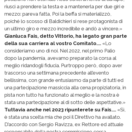
riuscì a prendere la testa e a mantenerla per due giri e
mezzo: pareva fatta, Poi la beffa si materializzò,
poiché lo scosso di Baldichieri si rese protagonista di
un ultimo giro e mezzo incredibile e andò a vincere.»
Gianluca Fais, detto Vittorio, ha legato gran parte
della sua carriera al vostro Comitato....
«Lo
consideriamo uno di noi. Nel 2022, nel primo Palio
dopo la pandemia, avevamo preparato la corsa al
meglio ridandogli fiducia. Purtroppo però, dopo aver
trascorso una settimana precedente all’evento
bellissima, con grande entusiasmo da parte di tutti ed
una partecipazione massiccia alla cena propiziatoria, in
pista non tutto ha funzionato al meglio e la nostra è
stata una partecipazione al di sotto delle aspettative.»
Tuttavia anche nel 2023 ripunterete su Fais....
«Sì,
è stata una scelta mia che poi il Direttivo ha avallato.
D’accordo con Sergio Ravizza, ex Rettore ed attuale
responsabile della nostra commissione corsa,