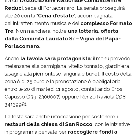
tra cui
l’Associazione Nazionale Combattenti e
Reduci
, sede di Portacomaro. La serata proseguirà
alle 20 con la “
Cena d’estate
”, accompagnata
dall’intrattenimento musicale del
complesso Formato
Tre
. Non mancherà inoltre
una lotteria, offerta
dalla Comunità Laudato Si’ – Vigna del Papa-
Portacomaro.
Anche
la tavola sarà protagonista
: il menu prevede
melanzane alla parmigiana, vitello tonnato, giardiniera,
lasagne alla piemontese, anguria e bunet. Il costo della
cena è di 25 euro e la prenotazione è obbligatoria
entro le 20 di martedì 11 agosto, contattando Eros
Capusso (339-2306007) oppure Renzo Raviola (338-
3413998).
La festa sarà anche un’occasione per sostenere
i
restauri della chiesa di San Rocco
, con le iniziative
in programma pensate per
raccogliere fondi a