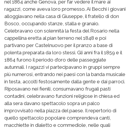
nel 1864 anche Genova, per far vedere il mare ai
ragazzi, come aveva loro promesso. Ai Becchi i giovani
alloggiavano nella casa di Giuseppe, il fratello di don
Bosco, occupando stanze, stalla e granaio.
Celebravano con solennità la festa del Rosario nella
cappellina eretta al pian terreno nel 1848 e poi
partivano per Castelnuovo per il pranzo a base di
polenta preparata da loro stessi. Gli anni fra il 1859 e il
1864 furono il periodo d’oro delle passeggiate
autunnali. I ragazzi vi partecipavano in gruppi sempre
più numerosi, entrando nei paesi con la banda musicale
in testa, accolti festosamente dalla gente e dai parroci.
Riposavano nei fienili, consumavano frugali pasti
contadini, celebravano funzioni religiose in chiesa ed
alla sera davano spettacolo sopra un palco
improvvisato nella piazza del paese. Il repertorio di
quello spettacolo popolare comprendeva canti,
macchiette in dialetto e commediole, nelle quali