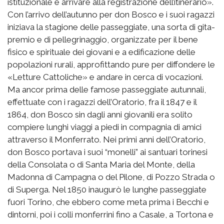
istituzionale e arrivare alla registrazione dell’itinerario».
Con l’arrivo dell’autunno per don Bosco e i suoi ragazzi
iniziava la stagione delle passeggiate, una sorta di gita-
premio e di pellegrinaggio, organizzate per il bene
fisico e spirituale dei giovani e a edificazione delle
popolazioni rurali, approfittando pure per diffondere le
«Letture Cattoliche» e andare in cerca di vocazioni.
Ma ancor prima delle famose passeggiate autunnali,
effettuate con i ragazzi dell’Oratorio, fra il 1847 e il
1864, don Bosco sin dagli anni giovanili era solito
compiere lunghi viaggi a piedi in compagnia di amici
attraverso il Monferrato. Nei primi anni dell’Oratorio,
don Bosco portava i suoi “monelli” ai santuari torinesi
della Consolata o di Santa Maria del Monte, della
Madonna di Campagna o del Pilone, di Pozzo Strada o
di Superga. Nel 1850 inaugurò le lunghe passeggiate
fuori Torino, che ebbero come meta prima i Becchi e
dintorni, poi i colli monferrini fino a Casale, a Tortona e