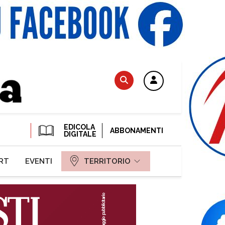
EDICOLA
ABBONAMENTI
DIGITALE
RT
EVENTI
TERRITORIO