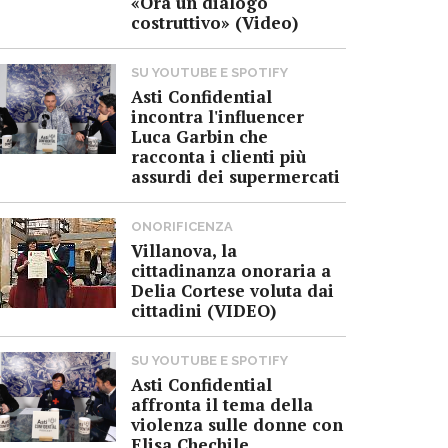
«Ora un dialogo
costruttivo» (Video)
SU YOUTUBE E SPOTIFY
Asti Confidential
incontra l'influencer
Luca Garbin che
racconta i clienti più
assurdi dei supermercati
ONORIFICENZA
Villanova, la
cittadinanza onoraria a
Delia Cortese voluta dai
cittadini (VIDEO)
SU YOUTUBE E SPOTIFY
Asti Confidential
affronta il tema della
violenza sulle donne con
Elisa Chechile