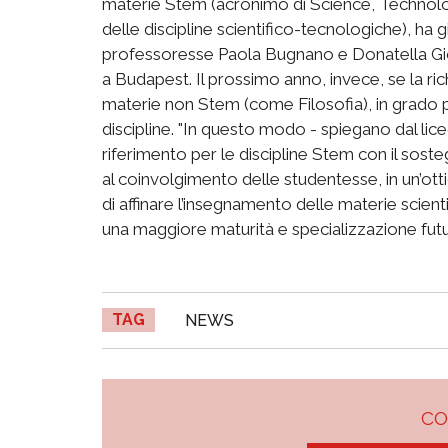
materie Stem (acronimo di Science, Technolo
delle discipline scientifico-tecnologiche), ha 
professoresse Paola Bugnano e Donatella Gi
a Budapest. Il prossimo anno, invece, se la rich
materie non Stem (come Filosofia), in grado per
discipline. "In questo modo - spiegano dal lic
riferimento per le discipline Stem con il sost
al coinvolgimento delle studentesse, in un’ott
di affinare l’insegnamento delle materie scient
una maggiore maturità e specializzazione futur
TAG
NEWS
C