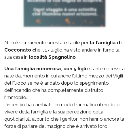
Non è sicuramente un’estate facile per
la famiglia di
Cocconato c
he il 17 luglio ha visto andare in fumo la
sua casa in
località Spagnolino
.
Una famiglia numerosa, con 5 figli
e tante necessità
nate dal momento in cui anche l’ultimo mezzo dei Vigili
del Fuoco se ne è andato dopo lo spegnimento
dell’incendio che ha completamente distrutto
l’immobile.
L’incendio ha cambiato in modo traumatico il modo di
vivere della famiglia e la sua percezione della
quotidianità, al punto che i genitori non hanno ancora la
forza di parlare del macigno che è arrivato loro