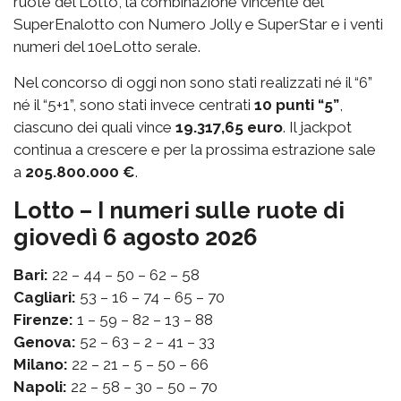
ruote del Lotto, la combinazione vincente del
SuperEnalotto con Numero Jolly e SuperStar e i venti
numeri del 10eLotto serale.
Nel concorso di oggi non sono stati realizzati né il “6”
né il “5+1”, sono stati invece centrati
10 punti “5”
,
ciascuno dei quali vince
19.317,65 euro
. Il jackpot
continua a crescere e per la prossima estrazione sale
a
205.800.000 €
.
Lotto – I numeri sulle ruote di
giovedì 6 agosto 2026
Bari:
22 – 44 – 50 – 62 – 58
Cagliari:
53 – 16 – 74 – 65 – 70
Firenze:
1 – 59 – 82 – 13 – 88
Genova:
52 – 63 – 2 – 41 – 33
Milano:
22 – 21 – 5 – 50 – 66
Napoli:
22 – 58 – 30 – 50 – 70