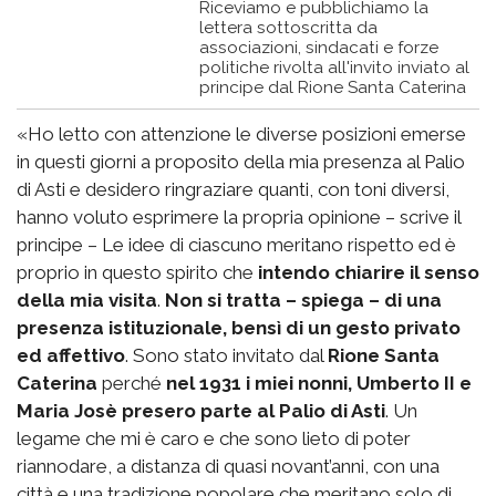
Riceviamo e pubblichiamo la
lettera sottoscritta da
associazioni, sindacati e forze
politiche rivolta all'invito inviato al
principe dal Rione Santa Caterina
«Ho letto con attenzione le diverse posizioni emerse
in questi giorni a proposito della mia presenza al Palio
di Asti e desidero ringraziare quanti, con toni diversi,
hanno voluto esprimere la propria opinione – scrive il
principe – Le idee di ciascuno meritano rispetto ed è
proprio in questo spirito che
intendo chiarire il senso
della mia visita
.
Non si tratta – spiega – di una
presenza istituzionale, bensì di un gesto privato
ed affettivo
. Sono stato invitato dal
Rione Santa
Caterina
perché
nel 1931 i miei nonni, Umberto II e
Maria Josè presero parte al Palio di Asti
. Un
legame che mi è caro e che sono lieto di poter
riannodare, a distanza di quasi novant’anni, con una
città e una tradizione popolare che meritano solo di