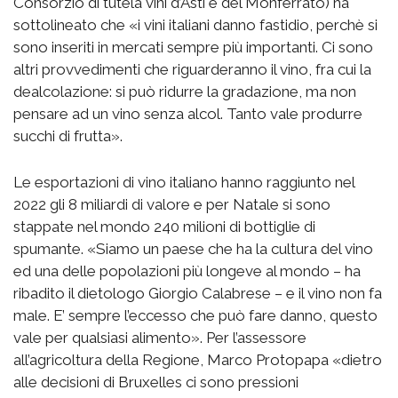
Consorzio di tutela vini d’Asti e del Monferrato) ha
sottolineato che «i vini italiani danno fastidio, perchè si
sono inseriti in mercati sempre più importanti. Ci sono
altri provvedimenti che riguarderanno il vino, fra cui la
dealcolazione: si può ridurre la gradazione, ma non
pensare ad un vino senza alcol. Tanto vale produrre
succhi di frutta».
Le esportazioni di vino italiano hanno raggiunto nel
2022 gli 8 miliardi di valore e per Natale si sono
stappate nel mondo 240 milioni di bottiglie di
spumante. «Siamo un paese che ha la cultura del vino
ed una delle popolazioni più longeve al mondo – ha
ribadito il dietologo Giorgio Calabrese – e il vino non fa
male. E’ sempre l’eccesso che può fare danno, questo
vale per qualsiasi alimento». Per l’assessore
all’agricoltura della Regione, Marco Protopapa «dietro
alle decisioni di Bruxelles ci sono pressioni