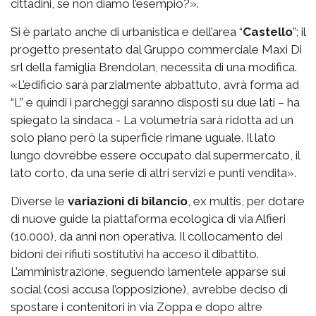
cittadini, se non diamo l’esempio?».
Si è parlato anche di urbanistica e dell’area “
Castello
”; il
progetto presentato dal Gruppo commerciale Maxi Di
srl della famiglia Brendolan, necessita di una modifica.
«L’edificio sarà parzialmente abbattuto, avrà forma ad
“L” e quindi i parcheggi saranno disposti su due lati – ha
spiegato la sindaca - La volumetria sarà ridotta ad un
solo piano però la superficie rimane uguale. Il lato
lungo dovrebbe essere occupato dal supermercato, il
lato corto, da una serie di altri servizi e punti vendita».
Diverse le
variazioni di bilancio
, ex multis, per dotare
di nuove guide la piattaforma ecologica di via Alfieri
(10.000), da anni non operativa. Il collocamento dei
bidoni dei rifiuti sostitutivi ha acceso il dibattito.
L’amministrazione, seguendo lamentele apparse sui
social (così accusa l’opposizione), avrebbe deciso di
spostare i contenitori in via Zoppa e dopo altre