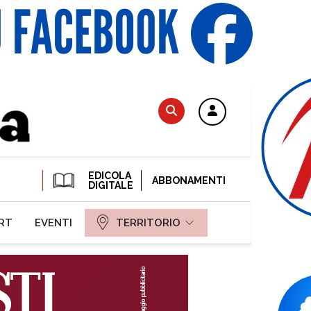
EDICOLA
ABBONAMENTI
DIGITALE
RT
EVENTI
TERRITORIO