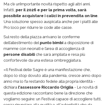
Ma c’è un’importante novità rispetto agli altri anni.
Infatti,
per il 2026 e per la prima volta, sarà
possibile acquistare i calici in prevendita on line
.
Una soluzione spesso auspicata anche per i piatti alle
Pro loco per ridurre le code alle casse.
Sul resto della piazza arrivano le conferme
dell’allestimento del
punto bimbi
a disposizione di
mamme con neonati e l’area di accoglienza di
persone disabili
che sarà ampliata e resa più
confortevole da una estesa ombreggiatura.
«Il Festival delle Sagre è una manifestazione che,
dopo lo stop dovuto alla pandemia, cresce anno dopo
anno ma lo fa restando fedele alla propria identità -
dichiara
l'assessore Riccardo Origlia
- Le novità di
questa edizione raccontano bene la direzione che
vogliamo seguire: un Festival capace di accogliere tutti,
senza rinunciare alla qualità e all'autenticità che da