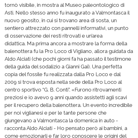
tornò visibile, in mostra al Museo paleontologico di
Asti. Nello stesso anno fu inaugurato a Valmontasca il
nuovo geosito, in cui si trovano area di sosta, un
sentiero attrezzato con pannelli informativi, un punto
di osservazione dei resti ritrovati e un’area
didattica. Ma prima ancora a mostrare la forma della
balenottera fu la Pro Loco di Vigliano, allora guidata da
Aldo Alciati (che pochi giorni fa ha passato il testimone
della guida del sodalizio a Gianni Gai). Una perfetta
copia del fossile fu realizzata dalla Pro Loco e dal
2009 si trova esposta nella sede della Pro Loco al
centro sportivo “G. B. Conti”. «Furono ritrovamenti
preziosi e io avevo 9 anni quando assistetti agli scavi
per il recupero della balenottera. Un evento incredibile
per noi viglianesi e per le tante persone che
giungevano a Valmontasca la domenica in auto -
racconta Aldo Alciati - Ho pensato però ai bambini, a
come emozionarli e far loro conoscere le origini del