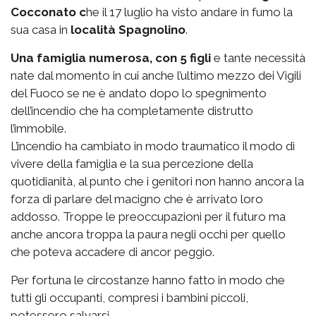
Cocconato c
he il 17 luglio ha visto andare in fumo la
sua casa in
località Spagnolino
.
Una famiglia numerosa, con 5 figli
e tante necessità
nate dal momento in cui anche l’ultimo mezzo dei Vigili
del Fuoco se ne è andato dopo lo spegnimento
dell’incendio che ha completamente distrutto
l’immobile.
L’incendio ha cambiato in modo traumatico il modo di
vivere della famiglia e la sua percezione della
quotidianità, al punto che i genitori non hanno ancora la
forza di parlare del macigno che è arrivato loro
addosso. Troppe le preoccupazioni per il futuro ma
anche ancora troppa la paura negli occhi per quello
che poteva accadere di ancor peggio.
Per fortuna le circostanze hanno fatto in modo che
tutti gli occupanti, compresi i bambini piccoli,
potessero salvarsi.