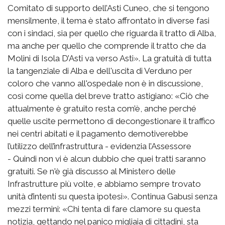
Comitato di supporto dell’Asti Cuneo, che si tengono
mensilmente, il tema è stato affrontato in diverse fasi
con i sindaci, sia per quello che riguarda il tratto di Alba,
ma anche per quello che comprende il tratto che da
Molini di Isola D’Asti va verso Asti». La gratuità di tutta
la tangenziale di Alba e dell'uscita di Verduno per
coloro che vanno all'ospedale non è in discussione,
così come quella del breve tratto astigiano: «Ciò che
attualmente è gratuito resta com’è, anche perché
quelle uscite permettono di decongestionare il traffico
nei centri abitati e il pagamento demotiverebbe
l’utilizzo dell’infrastruttura - evidenzia l’Assessore
- Quindi non vi è alcun dubbio che quei tratti saranno
gratuiti. Se n'è già discusso al Ministero delle
Infrastrutture più volte, e abbiamo sempre trovato
unità d’intenti su questa ipotesi». Continua Gabusi senza
mezzi termini: «Chi tenta di fare clamore su questa
notizia, gettando nel panico migliaia di cittadini, sta