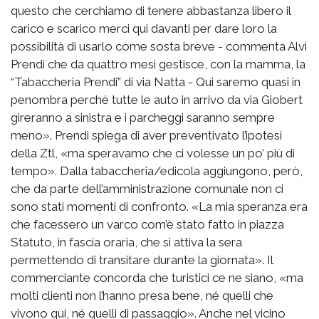
questo che cerchiamo di tenere abbastanza libero il
carico e scarico merci qui davanti per dare loro la
possibilità di usarlo come sosta breve - commenta Alvi
Prendi che da quattro mesi gestisce, con la mamma, la
“Tabaccheria Prendi” di via Natta - Qui saremo quasi in
penombra perché tutte le auto in arrivo da via Giobert
gireranno a sinistra e i parcheggi saranno sempre
meno». Prendi spiega di aver preventivato l’ipotesi
della Ztl, «ma speravamo che ci volesse un po’ più di
tempo». Dalla tabaccheria/edicola aggiungono, però,
che da parte dell’amministrazione comunale non ci
sono stati momenti di confronto. «La mia speranza era
che facessero un varco com’è stato fatto in piazza
Statuto, in fascia oraria, che si attiva la sera
permettendo di transitare durante la giornata». Il
commerciante concorda che turistici ce ne siano, «ma
molti clienti non l’hanno presa bene, né quelli che
vivono qui, né quelli di passaggio». Anche nel vicino