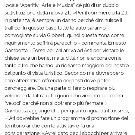
locale “Aperitivi, Arte e Musica” c’è più di un dubbio
sull’istituzione della nuova Ztl. «Per il commercio la Ztl,
in partenza, è sempre un danno perché diminuisce il
traffico. In questo caso tutte le auto saranno
convogliate su via Giobert, quindi questa zona come
inquinamento soffrirà parecchio - commenta Ernesto
Gambetta - Forse per chi arriva ad Asti per visitare le
chiese sarà un bene, ma la città non è ancora come
tante altre che hanno un richiamo maggiore del nostro
dal punto di vista turistico. Secondo me dovrebbero
dare alternative offrendo dei posti dove poter
parcheggiare. Da una parte ci fanno respirare più
veleno e dall’altra ci tolgono il movimento dei clienti
“veloci” perché non si potranno più fermare».
Gambetta aggiunge che per quanto riguarda il turismo,
«l’Atl dovrebbe fare un programma di promozione del
territorio anche con le attività» e fa una
considerazione: «Avrei dato degli sbocchi per arrivare