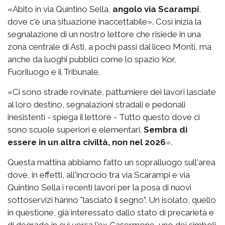
«Abito in via Quintino Sella,
angolo via Scarampi
,
dove c'è una situazione inaccettabile». Così inizia la
segnalazione di un nostro lettore che risiede in una
zona centrale di Asti, a pochi passi dal liceo Monti, ma
anche da luoghi pubblici come lo spazio Kor,
Fuoriluogo e il Tribunale.
«Ci sono strade rovinate, pattumiere dei lavori lasciate
al loro destino, segnalazioni stradali e pedonali
inesistenti - spiega il lettore - Tutto questo dove ci
sono scuole superiori e elementari.
Sembra di
essere in un altra civiltà, non nel 2026
».
Questa mattina abbiamo fatto un sopralluogo sull'area
dove, in effetti, all'incrocio tra via Scarampi e via
Quintino Sella i recenti lavori per la posa di nuovi
sottoservizi hanno "lasciato il segno". Un isolato, quello
in questione, già interessato dallo stato di precarietà e
di degrado in cui versa l'ex Casermone, uno dei simboli