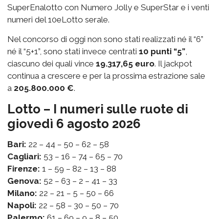
SuperEnalotto con Numero Jolly e SuperStar e i venti
numeri del 10eLotto serale.
Nel concorso di oggi non sono stati realizzati né il “6”
né il “5+1”, sono stati invece centrati
10 punti “5”
,
ciascuno dei quali vince
19.317,65 euro
. Il jackpot
continua a crescere e per la prossima estrazione sale
a
205.800.000 €
.
Lotto – I numeri sulle ruote di
giovedì 6 agosto 2026
Bari:
22 – 44 – 50 – 62 – 58
Cagliari:
53 – 16 – 74 – 65 – 70
Firenze:
1 – 59 – 82 – 13 – 88
Genova:
52 – 63 – 2 – 41 – 33
Milano:
22 – 21 – 5 – 50 – 66
Napoli:
22 – 58 – 30 – 50 – 70
Palermo:
61 – 69 – 9 – 8 – 50