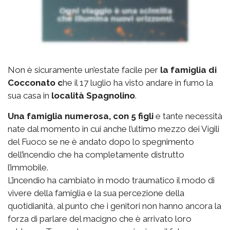
Non è sicuramente un’estate facile per
la famiglia di
Cocconato c
he il 17 luglio ha visto andare in fumo la
sua casa in
località Spagnolino
.
Una famiglia numerosa, con 5 figli
e tante necessità
nate dal momento in cui anche l’ultimo mezzo dei Vigili
del Fuoco se ne è andato dopo lo spegnimento
dell’incendio che ha completamente distrutto
l’immobile.
L’incendio ha cambiato in modo traumatico il modo di
vivere della famiglia e la sua percezione della
quotidianità, al punto che i genitori non hanno ancora la
forza di parlare del macigno che è arrivato loro