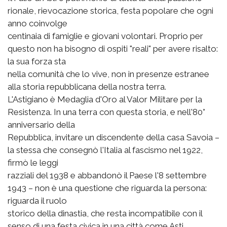
rionale, rievocazione storica, festa popolare che ogni
anno coinvolge
centinaia di famiglie e giovani volontari. Proprio per
questo non ha bisogno di ospiti "reali" per avere risalto:
la sua forza sta
nella comunità che lo vive, non in presenze estranee
alla storia repubblicana della nostra terra.
L'Astigiano è Medaglia d'Oro al Valor Militare per la
Resistenza. In una terra con questa storia, e nell'80°
anniversario della
Repubblica, invitare un discendente della casa Savoia –
la stessa che consegnò l'Italia al fascismo nel 1922,
firmò le leggi
razziali del 1938 e abbandonò il Paese l'8 settembre
1943 – non è una questione che riguarda la persona:
riguarda il ruolo
storico della dinastia, che resta incompatibile con il
senso di una festa civica in una città come Asti.