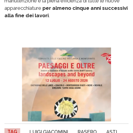
manutenzione e la piena efficienza di tutte le nuove
apparecchiature
per almeno cinque anni successivi
alla fine dei lavori
.
TAG
LUIGI GIACOMINI
RASERO
ASTI