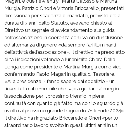
Magari, e due new entry : Marta Calosso e Martina
Murgia. Patrizio Onori e Vittoria Briccarello, presentati
dimissionari per scadenza di mandato, previsto della
durata di 3 anni dallo Statuto, avevano chiesto al
Direttivo un segnale di avvicendamento alla guida
dell’Associazione in coerenza con i valori di inclusione
ed alternanza di genere «da sempre fari illuminanti
dell’attività dell’associazione». Il direttivo ha preso atto
di tali indicazioni votando all’unanimità Chiara Dalla
Longa come presidente e Martina Murgia come vice
confermando Paolo Magari in qualità di Tesoriere.
«Alla presidenza, - fanno sapere dal sodalizio - un
ticket tutto al femminile che saprà guidare al meglio
l’associazione per il prossimo triennio in piena
continuità con quanto già fatto ma con lo sguardo già
rivolto al prossimo grande traguardo: Asti Pride 2024».
Il direttivo ha ringraziato Briccarello e Onori «per lo
straordinario lavoro svolto in questi ultimi anni in un