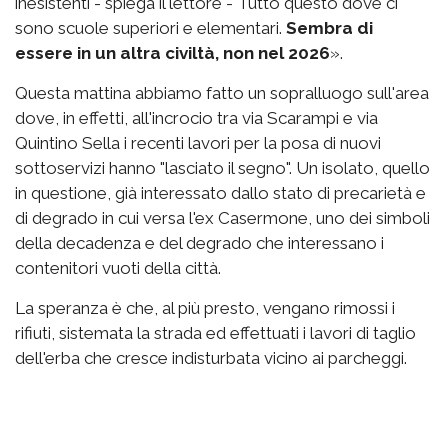
inesistenti - spiega il lettore - Tutto questo dove ci
sono scuole superiori e elementari.
Sembra di
essere in un altra civiltà, non nel 2026
».
Questa mattina abbiamo fatto un sopralluogo sull'area
dove, in effetti, all'incrocio tra via Scarampi e via
Quintino Sella i recenti lavori per la posa di nuovi
sottoservizi hanno "lasciato il segno". Un isolato, quello
in questione, già interessato dallo stato di precarietà e
di degrado in cui versa l'ex Casermone, uno dei simboli
della decadenza e del degrado che interessano i
contenitori vuoti della città.
La speranza è che, al più presto, vengano rimossi i
rifiuti, sistemata la strada ed effettuati i lavori di taglio
dell'erba che cresce indisturbata vicino ai parcheggi.