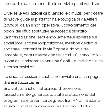
lato corto, da una serie di altri servizi e punti vendita».
Diverse le
variazioni di bilancio
, ex multis, per dotare
di nuove guide la piattaforma ecologica di via Alfieri
(10.000), da anni non operativa. Il collocamento dei
bidoni dei rifiuti sostitutivi ha acceso il dibattito.
L’amministrazione, seguendo lamentele apparse sui
social (così accusa l’opposizione), avrebbe deciso di
spostare i contenitori in via Zoppa e dopo altre
lamentele, coprire l’area con teli scuri. «Ci sono i topi –
tuona dalla minoranza Annalisa Conti – e cartellonistica
incomprensibile».
La sindaca rassicura: «abbiamo avviato una campagna
di
derattizzazione
».
Si è votato anche, nel bilancio di previsione,
l’assestamento generale, lo stato di attuazione del
programma e la verifica degli equilibri. «Non risultano
situazioni di disavanzo» assicura il primo cittadino.