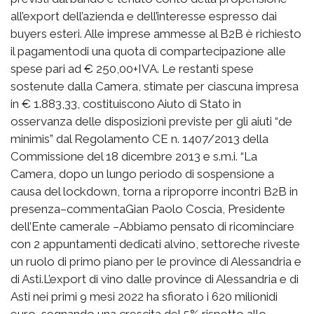
all’export dell’azienda e dell’interesse espresso dai
buyers esteri. Alle imprese ammesse al B2B è richiesto
il pagamentodi una quota di compartecipazione alle
spese pari ad € 250,00+IVA. Le restanti spese
sostenute dalla Camera, stimate per ciascuna impresa
in € 1.883,33, costituiscono Aiuto di Stato in
osservanza delle disposizioni previste per gli aiuti “de
minimis” dal Regolamento CE n. 1407/2013 della
Commissione del 18 dicembre 2013 e s.m.i. “La
Camera, dopo un lungo periodo di sospensione a
causa del lockdown, torna a riproporre incontri B2B in
presenza–commentaGian Paolo Coscia, Presidente
dell’Ente camerale –Abbiamo pensato di ricominciare
con 2 appuntamenti dedicati alvino, settoreche riveste
un ruolo di primo piano per le province di Alessandria e
di Asti.L’export di vino dalle province di Alessandria e di
Asti nei primi 9 mesi 2022 ha sfiorato i 620 milionidi
euro, segnando una crescita del 5% rispetto allo