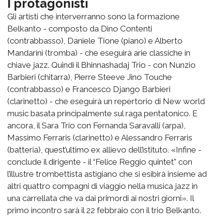
I protagonisti
Gli artisti che interverranno sono la formazione
Belkanto - composto da Dino Contenti
(contrabbasso), Daniele Tione (piano) e Alberto
Mandarini (tromba) - che eseguirà arie classiche in
chiave jazz. Quindi il Bhinnashadaj Trio - con Nunzio
Barbieri (chitarra), Pierre Steeve Jino Touche
(contrabbasso) e Francesco Django Barbieri
(clarinetto) - che eseguirà un repertorio di New world
music basata principalmente sul raga pentatonico. E
ancora, il Sara Trio con Fernanda Saravalli (arpa),
Massimo Ferraris (clarinetto) e Alessandro Ferraris
(batteria), quest’ultimo ex allievo dell’istituto. «Infine -
conclude il dirigente - il “Felice Reggio quintet” con
l’illustre trombettista astigiano che si esibirà insieme ad
altri quattro compagni di viaggio nella musica jazz in
una carrellata che va dai primordi ai nostri giorni». Il
primo incontro sarà il 22 febbraio con il trio Belkanto.