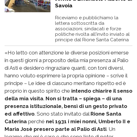
Savoia
Riceviamo e pubblichiamo la
lettera sottoscritta da
associazioni, sindacati e forze
politiche rivolta all'invito inviato al
principe dal Rione Santa Caterina
«Ho letto con attenzione le diverse posizioni emerse
in questi giorni a proposito della mia presenza al Palio
di Asti e desidero ringraziare quanti, con toni diversi,
hanno voluto esprimere la propria opinione – scrive il
principe – Le idee di ciascuno meritano rispetto ed è
proprio in questo spirito che
intendo chiarire il senso
della mia visita
.
Non si tratta – spiega – di una
presenza istituzionale, bensì di un gesto privato
ed affettivo
. Sono stato invitato dal
Rione Santa
Caterina
perché
nel 1931 i miei nonni, Umberto II e
Maria Josè presero parte al Palio di Asti
. Un
legame che mi è caro e che sono lieto di poter