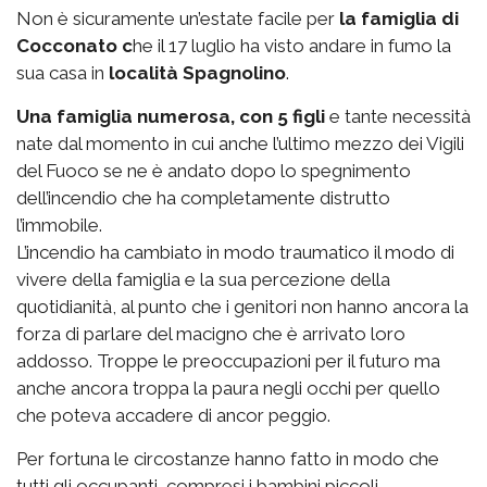
Non è sicuramente un’estate facile per
la famiglia di
Cocconato c
he il 17 luglio ha visto andare in fumo la
sua casa in
località Spagnolino
.
Una famiglia numerosa, con 5 figli
e tante necessità
nate dal momento in cui anche l’ultimo mezzo dei Vigili
del Fuoco se ne è andato dopo lo spegnimento
dell’incendio che ha completamente distrutto
l’immobile.
L’incendio ha cambiato in modo traumatico il modo di
vivere della famiglia e la sua percezione della
quotidianità, al punto che i genitori non hanno ancora la
forza di parlare del macigno che è arrivato loro
addosso. Troppe le preoccupazioni per il futuro ma
anche ancora troppa la paura negli occhi per quello
che poteva accadere di ancor peggio.
Per fortuna le circostanze hanno fatto in modo che
tutti gli occupanti, compresi i bambini piccoli,