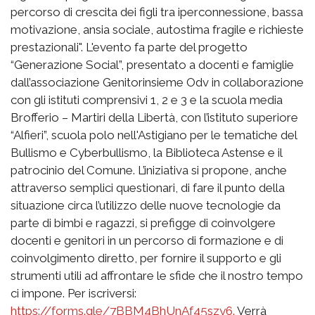
percorso di crescita dei figli tra iperconnessione, bassa
motivazione, ansia sociale, autostima fragile e richieste
prestazionali". L'evento fa parte del progetto
“Generazione Social”, presentato a docenti e famiglie
dall’associazione Genitorinsieme Odv in collaborazione
con gli istituti comprensivi 1, 2 e 3 e la scuola media
Brofferio – Martiri della Libertà, con l’istituto superiore
“Alfieri”, scuola polo nell'Astigiano per le tematiche del
Bullismo e Cyberbullismo, la Biblioteca Astense e il
patrocinio del Comune. L’iniziativa si propone, anche
attraverso semplici questionari, di fare il punto della
situazione circa l’utilizzo delle nuove tecnologie da
parte di bimbi e ragazzi, si prefigge di coinvolgere
docenti e genitori in un percorso di formazione e di
coinvolgimento diretto, per fornire il supporto e gli
strumenti utili ad affrontare le sfide che il nostro tempo
ci impone. Per iscriversi:
https://forms.gle/7BBM4BhUnAf45szy6.
Verrà