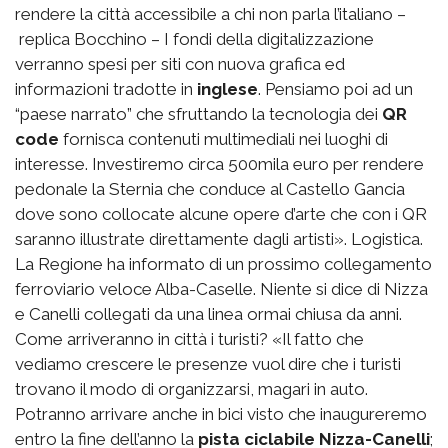
rendere la città accessibile a chi non parla l’italiano –
replica Bocchino – I fondi della digitalizzazione
verranno spesi per siti con nuova grafica ed
informazioni tradotte in
inglese
. Pensiamo poi ad un
“paese narrato” che sfruttando la tecnologia dei
QR
code
fornisca contenuti multimediali nei luoghi di
interesse. Investiremo circa 500mila euro per rendere
pedonale la Sternia che conduce al Castello Gancia
dove sono collocate alcune opere d’arte che con i QR
saranno illustrate direttamente dagli artisti». Logistica.
La Regione ha informato di un prossimo collegamento
ferroviario veloce Alba-Caselle. Niente si dice di Nizza
e Canelli collegati da una linea ormai chiusa da anni.
Come arriveranno in città i turisti? «Il fatto che
vediamo crescere le presenze vuol dire che i turisti
trovano il modo di organizzarsi, magari in auto.
Potranno arrivare anche in bici visto che inaugureremo
entro la fine dell’anno la
pista ciclabile Nizza-Canelli
;