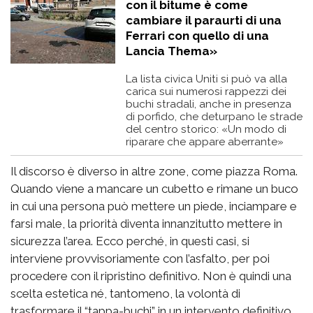
con il bitume è come
cambiare il paraurti di una
Ferrari con quello di una
Lancia Thema»
La lista civica Uniti si può va alla
carica sui numerosi rappezzi dei
buchi stradali, anche in presenza
di porfido, che deturpano le strade
del centro storico: «Un modo di
riparare che appare aberrante»
Il discorso è diverso in altre zone, come piazza Roma.
Quando viene a mancare un cubetto e rimane un buco
in cui una persona può mettere un piede, inciampare e
farsi male, la priorità diventa innanzitutto mettere in
sicurezza l’area. Ecco perché, in questi casi, si
interviene provvisoriamente con l’asfalto, per poi
procedere con il ripristino definitivo. Non è quindi una
scelta estetica né, tantomeno, la volontà di
trasformare il “tappa-buchi” in un intervento definitivo.