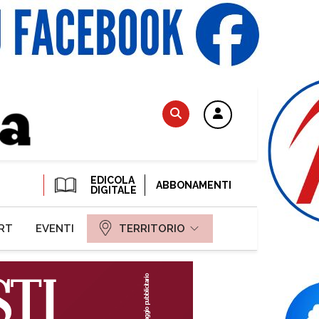
EDICOLA
ABBONAMENTI
DIGITALE
RT
EVENTI
TERRITORIO