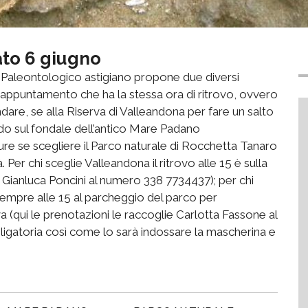
to 6 giugno
rco Paleontologico astigiano propone due diversi
 appuntamento che ha la stessa ora di ritrovo, ovvero
ndare, se alla Riserva di Valleandona per fare un salto
ndo sul fondale dell’antico Mare Padano
ure se scegliere il Parco naturale di Rocchetta Tanaro
. Per chi sceglie Valleandona il ritrovo alle 15 è sulla
 Gianluca Poncini al numero 338 7734437); per chi
empre alle 15 al parcheggio del parco per
va (qui le prenotazioni le raccoglie Carlotta Fassone al
gatoria così come lo sarà indossare la mascherina e