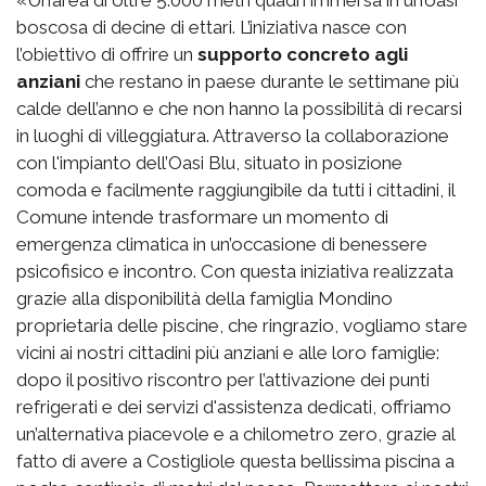
«Un’area di oltre 5.000 metri quadri immersa in un’oasi
boscosa di decine di ettari. L’iniziativa nasce con
l’obiettivo di offrire un
supporto concreto agli
anziani
che restano in paese durante le settimane più
calde dell’anno e che non hanno la possibilità di recarsi
in luoghi di villeggiatura. Attraverso la collaborazione
con l'impianto dell’Oasi Blu, situato in posizione
comoda e facilmente raggiungibile da tutti i cittadini, il
Comune intende trasformare un momento di
emergenza climatica in un’occasione di benessere
psicofisico e incontro. Con questa iniziativa realizzata
grazie alla disponibilità della famiglia Mondino
proprietaria delle piscine, che ringrazio, vogliamo stare
vicini ai nostri cittadini più anziani e alle loro famiglie:
dopo il positivo riscontro per l’attivazione dei punti
refrigerati e dei servizi d'assistenza dedicati, offriamo
un’alternativa piacevole e a chilometro zero, grazie al
fatto di avere a Costigliole questa bellissima piscina a