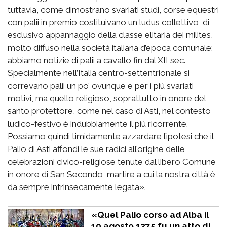
tuttavia, come dimostrano svariati studi, corse equestri
con palii in premio costituivano un ludus collettivo, di
esclusivo appannaggio della classe elitaria dei milites,
molto diffuso nella società italiana d’epoca comunale:
abbiamo notizie di palii a cavallo fin dal XII sec.
Specialmente nell’Italia centro-settentrionale si
correvano palii un po’ ovunque e per i più svariati
motivi, ma quello religioso, soprattutto in onore del
santo protettore, come nel caso di Asti, nel contesto
ludico-festivo è indubbiamente il più ricorrente.
Possiamo quindi timidamente azzardare l’ipotesi che il
Palio di Asti affondi le sue radici all’origine delle
celebrazioni civico-religiose tenute dal libero Comune
in onore di San Secondo, martire a cui la nostra città è
da sempre intrinsecamente legata».
«Quel Palio corso ad Alba il
10 agosto 1275 fu un atto di