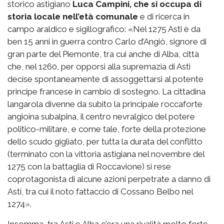
storico astigiano
Luca Campini, che si occupa di
storia locale nell’età comunale
e di ricerca in
campo araldico e sigillografico: «Nel 1275 Asti è da
ben 15 anni in guerra contro Carlo d’Angiò, signore di
gran parte del Piemonte, tra cui anche di Alba, città
che, nel 1260, per opporsi alla supremazia di Asti
decise spontaneamente di assoggettarsi al potente
principe francese in cambio di sostegno. La cittadina
langarola divenne da subito la principale roccaforte
angioina subalpina, il centro nevralgico del potere
politico-militare, e come tale, forte della protezione
dello scudo gigliato, per tutta la durata del conflitto
(terminato con la vittoria astigiana nel novembre del
1275 con la battaglia di Roccavione) si rese
coprotagonista di alcune azioni perpetrate a danno di
Asti, tra cui il noto fattaccio di Cossano Belbo nel
1274».
Insomma, tra Asti e Alba c'era una rivalità molto forte,