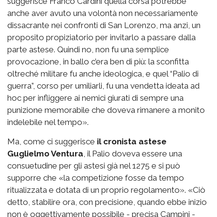
suggerisce Franco Cardini quella corsa potrebbe
anche aver avuto una volontà non necessariamente
dissacrante nei confronti di San Lorenzo, ma anzi, un
proposito propiziatorio per invitarlo a passare dalla
parte astese. Quindi no, non fu una semplice
provocazione, in ballo c’era ben di più: la sconfitta
oltreché militare fu anche ideologica, e quel “Palio di
guerra”, corso per umiliarli, fu una vendetta ideata ad
hoc per infliggere ai nemici giurati di sempre una
punizione memorabile che doveva rimanere a monito
indelebile nel tempo».
Ma, come ci suggerisce
il cronista astese
Guglielmo Ventura
, il Palio doveva essere una
consuetudine per gli astesi già nel 1275 e si può
supporre che «la competizione fosse da tempo
ritualizzata e dotata di un proprio regolamento». «Ciò
detto, stabilire ora, con precisione, quando ebbe inizio
non è oggettivamente possibile - precisa Campini -