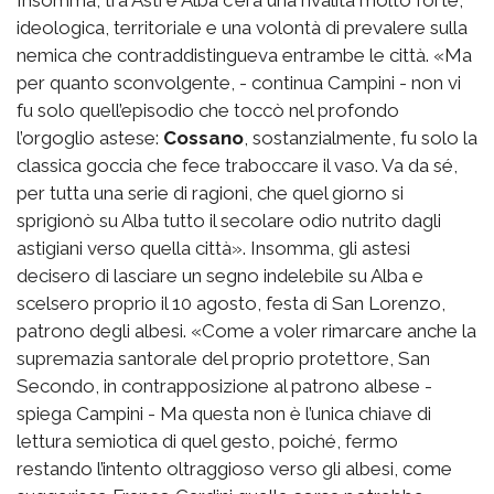
ideologica, territoriale e una volontà di prevalere sulla
nemica che contraddistingueva entrambe le città. «Ma
per quanto sconvolgente, - continua Campini - non vi
fu solo quell’episodio che toccò nel profondo
l’orgoglio astese:
Cossano
, sostanzialmente, fu solo la
classica goccia che fece traboccare il vaso. Va da sé,
per tutta una serie di ragioni, che quel giorno si
sprigionò su Alba tutto il secolare odio nutrito dagli
astigiani verso quella città». Insomma, gli astesi
decisero di lasciare un segno indelebile su Alba e
scelsero proprio il 10 agosto, festa di San Lorenzo,
patrono degli albesi. «Come a voler rimarcare anche la
supremazia santorale del proprio protettore, San
Secondo, in contrapposizione al patrono albese -
spiega Campini - Ma questa non è l’unica chiave di
lettura semiotica di quel gesto, poiché, fermo
restando l’intento oltraggioso verso gli albesi, come