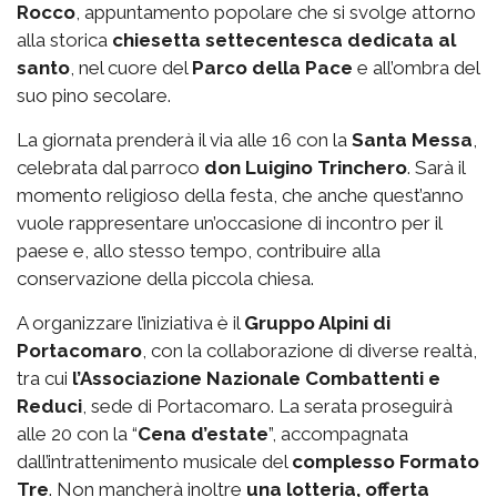
Rocco
, appuntamento popolare che si svolge attorno
alla storica
chiesetta settecentesca dedicata al
santo
, nel cuore del
Parco della Pace
e all’ombra del
suo pino secolare.
La giornata prenderà il via alle 16 con la
Santa Messa
,
celebrata dal parroco
don Luigino Trinchero
. Sarà il
momento religioso della festa, che anche quest’anno
vuole rappresentare un’occasione di incontro per il
paese e, allo stesso tempo, contribuire alla
conservazione della piccola chiesa.
A organizzare l’iniziativa è il
Gruppo Alpini di
Portacomaro
, con la collaborazione di diverse realtà,
tra cui
l’Associazione Nazionale Combattenti e
Reduci
, sede di Portacomaro. La serata proseguirà
alle 20 con la “
Cena d’estate
”, accompagnata
dall’intrattenimento musicale del
complesso Formato
Tre
. Non mancherà inoltre
una lotteria, offerta