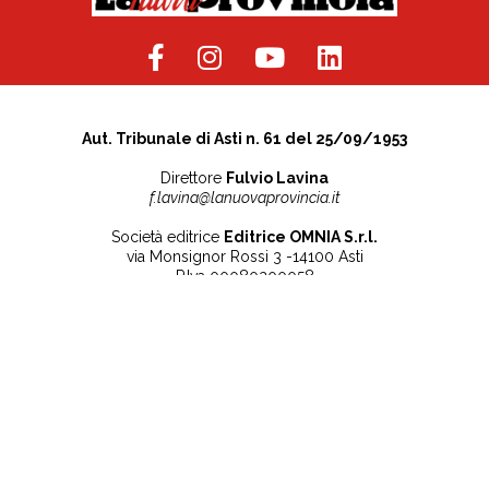
Aut. Tribunale di Asti n. 61 del 25/09/1953
Direttore
Fulvio Lavina
f.lavina@lanuovaprovincia.it
Società editrice
Editrice OMNIA S.r.l.
via Monsignor Rossi 3 -14100 Asti
P.Iva 00080200058
Contatti
Note legali
Tel:
+39 0141 532186
Privacy Policy
info@lanuovaprovincia.it
Cookie Policy
segreteria@lanuovaprovincia.it
Dichiarazione di
sito@lanuovaprovincia.it
accessibilità