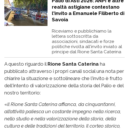
Palio di Asti 2026: ANPI e altre
realtà astigiane contestano
l'invito a Emanuele Filiberto di
Savoia
Riceviamo e pubblichiamo la
lettera sottoscritta da
associazioni, sindacati e forze
politiche rivolta all'invito inviato al
principe dal Rione Santa Caterina
A questo riguardo il
Rione Santa Caterina
ha
pubblicato attraverso i propri canali social una nota per
chiarire la situazione e sottolineare che l'invito è frutto
dell'intento di valorizzazione della storia del Palio e del
nostro territorio:
«
Il Rione Santa Caterina affianca, da cinquant’anni,
all’attività paliesca un costante impegno nella ricerca,
nello studio e nella valorizzazione della storia, della
cultura e delle tradizioni del territorio. Il corteo storico,