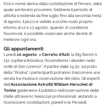
Il loro nome deriva dalla costellazione di Perseo, dalla
quale sembrano provenire. Sebbene il periodo di
attività si estenda da fine luglio fino alla seconda metà
di agosto, il picco è visibile a occhio nudo proprio
intorno al 12 e 13 agosto, quando, in condizioni
favorevoli, è possibile osservare anche decine di
meteore ogni ora.
Gli appuntamenti
Lunedì
10 agosto
, a
Cerreto d’Asti
, la
Big Bench n.
151
ospiterà l’iniziativa
“Accendiamo i desideri nella
notte di San Lorenzo”
. A partire dalle 19.30, sul prato
della “Rosina”, i partecipanti potranno trascorrere una
serata tra musica e osservazione del cielo. Gli esperti
dell’
Associazione Astrofili William Herschel di
Torino
guideranno il pubblico nell’osservazione delle
stelle attraverso telescopi professionali, aiutando a
riconoscere costellazioni, pianeti e le Perseidi.