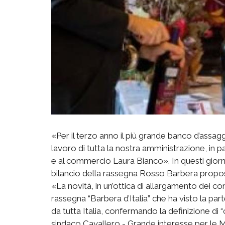
«Per il terzo anno il più grande banco d’assagg
lavoro di tutta la nostra amministrazione, in pa
e al commercio Laura Bianco». In questi giorn
bilancio della rassegna Rosso Barbera propost
«La novità, in un’ottica di allargamento dei con
rassegna “Barbera d’Italia” che ha visto la par
da tutta Italia, confermando la definizione di “c
sindaco Cavallero - Grande interesse per le Ma