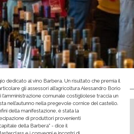
io dedicato al vino Barbera. Un risultato che premia il
rticolare gli assessori all’agricoltura Alessandro Borio
i l’amministrazione comunale costigliolese traccia un
a nell’autunno nella pregevole cornice del castello.
fini della manifestazione, è stata la
tecipazione di produttori provenienti
apitale della Barbera” - dice il
sterclass e i convegni e incontri di