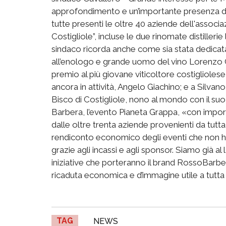
approfondimento e un’importante presenza di v
tutte presenti le oltre 40 aziende dell'associa
Costigliole”, incluse le due rinomate distillerie
sindaco ricorda anche come sia stata dedicata 
all’enologo e grande uomo del vino Lorenzo Co
premio al più giovane viticoltore costigliolese
ancora in attività, Angelo Giachino; e a Silvano 
Bisco di Costigliole, nono al mondo con il su
Barbera, l’evento Pianeta Grappa, «con importa
dalle oltre trenta aziende provenienti da tutta
rendiconto economico degli eventi che non h
grazie agli incassi e agli sponsor. Siamo già a
iniziative che porteranno il brand RossoBarber
ricaduta economica e d’immagine utile a tutta
TAG
NEWS