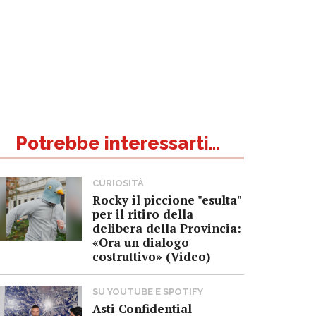
Potrebbe interessarti...
CURIOSITÀ
Rocky il piccione "esulta"
per il ritiro della
delibera della Provincia:
«Ora un dialogo
costruttivo» (Video)
SU YOUTUBE E SPOTIFY
Asti Confidential