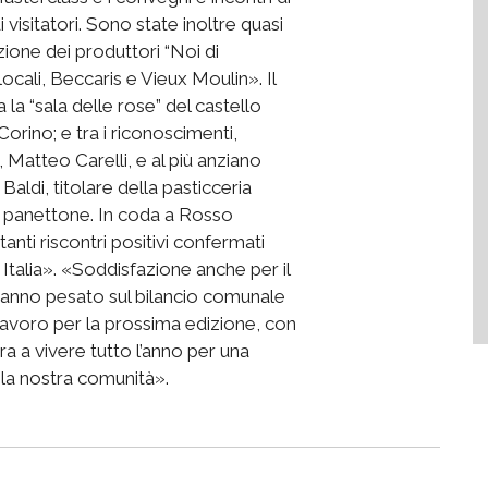
isitatori. Sono state inoltre quasi
zione dei produttori “Noi di
 locali, Beccaris e Vieux Moulin». Il
la “sala delle rose” del castello
rino; e tra i riconoscimenti,
, Matteo Carelli, e al più anziano
Baldi, titolare della pasticceria
o panettone. In coda a Rosso
nti riscontri positivi confermati
 Italia». «Soddisfazione anche per il
anno pesato sul bilancio comunale
l lavoro per la prossima edizione, con
a a vivere tutto l’anno per una
 la nostra comunità».