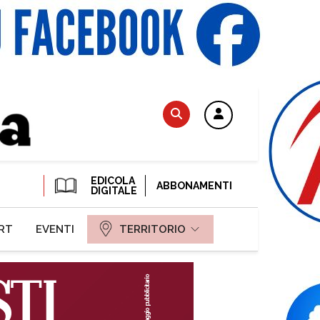
EDICOLA
ABBONAMENTI
DIGITALE
RT
EVENTI
TERRITORIO