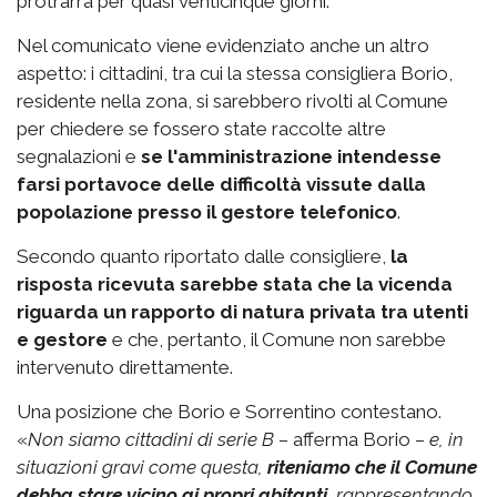
protrarrà per quasi venticinque giorni.
Nel comunicato viene evidenziato anche un altro
aspetto: i cittadini, tra cui la stessa consigliera Borio,
residente nella zona, si sarebbero rivolti al Comune
per chiedere se fossero state raccolte altre
segnalazioni e
se l'amministrazione intendesse
farsi portavoce delle difficoltà vissute dalla
popolazione
presso il gestore telefonico
.
Secondo quanto riportato dalle consigliere,
la
risposta ricevuta sarebbe stata che la vicenda
riguarda un rapporto di natura privata tra utenti
e gestore
e che, pertanto, il Comune non sarebbe
intervenuto direttamente.
Una posizione che Borio e Sorrentino contestano.
«
Non siamo cittadini di serie B
– afferma Borio –
e, in
situazioni gravi come questa,
riteniamo che il Comune
debba stare vicino ai propri abitanti
, rappresentando