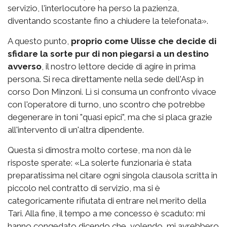
servizio, l'interlocutore ha perso la pazienza,
diventando scostante fino a chiudere la telefonata».
A questo punto,
proprio come Ulisse che decide di
sfidare la sorte pur di non piegarsi a un destino
avverso
, il nostro lettore decide di agire in prima
persona. Si reca direttamente nella sede dell'Asp in
corso Don Minzoni. Lì si consuma un confronto vivace
con l'operatore di turno, uno scontro che potrebbe
degenerare in toni "quasi epici", ma che si placa grazie
all'intervento di un'altra dipendente.
Questa si dimostra molto cortese, ma non dà le
risposte sperate: «La solerte funzionaria è stata
preparatissima nel citare ogni singola clausola scritta in
piccolo nel contratto di servizio, ma si è
categoricamente rifiutata di entrare nel merito della
Tari. Alla fine, il tempo a me concesso è scaduto: mi
hanno congedato dicendo che, volendo, mi avrebbero