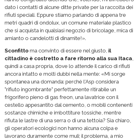
dato i contatti di alcune ditte private per la raccolta dei
rifiuti speciali. Eppure stiamo parlando di appena tre
metri quadri di ondolux, un comune materiale plastico
che si acquista in qualsiasi negozio di bricolage, mica di
amianto o candelotti di dinamite!».
Sconfitto
ma convinto di essere nel giusto,
il
cittadino è costretto a fare ritorno alla sua Itaca
,
quindi a casa propria, dove lo attende il carico di rifiuti
ancora intatto e molti dubbi nella mente: «Mi sorge
spontanea una domanda: perché l'Asp considera
"rifiuto ingombrante" perfettamente ritirabile un
frigorifero pieno di gas freon, una lavatrice con il
cestello appesantito dal cemento, o mobili contenenti
sostanze chimiche e imbottiture tossiche, mentre
rifiuta le lastre di una serra o di una tettoia? Sia chiaro,
gli operatori ecologici non hanno alcuna colpa e
lavorano duramente come muli; il problema, a mio