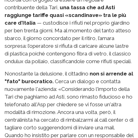
contribuente della Tari,
una tassa che ad Asti
raggiunge tariffe quasi «scandinave» tra le più
care d’Italia
— custodisce i rifiuti nel proprio giardino
per ben trenta giorni. Ma al momento del tanto atteso
sbarco, il giorno concordato per il ritiro, l’amara
sorpresa: l’operatore si rifiuta di caricare alcune lastre
di plastica poiché contengono fibra di vetro, il classico
ondulux da pollaio, classificandole come rifiuti speciali.
Nonostante la delusione, il cittadino
non si arrende al
"fato" burocratico.
Cerca un dialogo e contatta
nuovamente l'azienda: «Considerando l'importo della
Tari che paghiamo ad Asti, sono rimasto fiducioso e ho
telefonato all'Asp per chiedere se vi fosse un'altra
modalità di rimozione. Ancora una volta, però, il
centralinista ha cercato di rimbalzarmi al call center o di
tagliare corto suggerendomi di inviare una mail.
Quando ho insistito per parlare con un responsabile del