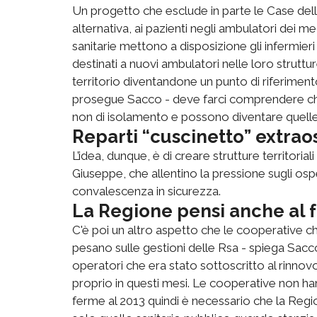
Un progetto che esclude in parte le Case della
alternativa, ai pazienti negli ambulatori dei m
sanitarie mettono a disposizione gli infermie
destinati a nuovi ambulatori nelle loro struttu
territorio diventandone un punto di riferimento
prosegue Sacco - deve farci comprendere che 
non di isolamento e possono diventare quelle st
Reparti “cuscinetto” extrao
L’idea, dunque, è di creare strutture territorial
Giuseppe, che allentino la pressione sugli osp
convalescenza in sicurezza.
La Regione pensi anche al 
C'è poi un altro aspetto che le cooperative c
pesano sulle gestioni delle Rsa - spiega Sacco
operatori che era stato sottoscritto al rinnov
proprio in questi mesi. Le cooperative non hann
ferme al 2013 quindi è necessario che la Regi