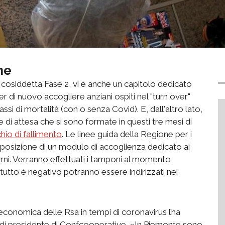
ne
 cosiddetta Fase 2, vi è anche un capitolo dedicato
r di nuovo accogliere anziani ospiti nel "turn over"
tassi di mortalità (con o senza Covid). E, dall'altro lato,
te di attesa che si sono formate in questi tre mesi di
chio di fallimento
. Le linee guida della Regione per i
posizione di un modulo di accoglienza dedicato ai
orni. Verranno effettuati i tamponi al momento
e tutto è negativo potranno essere indirizzati nei
economica delle Rsa in tempi di coronavirus l’ha
 di presidente di Confcooperative. «In Piemonte sono