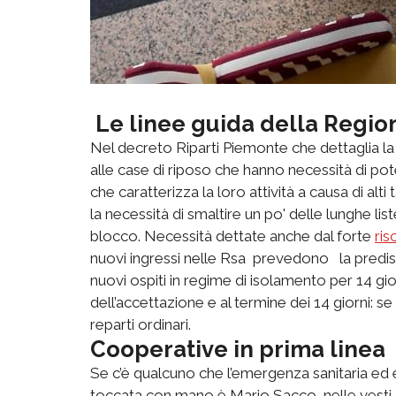
Le linee guida della Regio
Nel decreto Riparti Piemonte che dettaglia la
alle case di riposo che hanno necessità di pote
che caratterizza la loro attività a causa di alti 
la necessità di smaltire un po' delle lunghe lis
blocco. Necessità dettate anche dal forte
ris
nuovi ingressi nelle Rsa prevedono la predis
nuovi ospiti in regime di isolamento per 14 gi
dell’accettazione e al termine dei 14 giorni: s
reparti ordinari.
Cooperative in prima linea
Se c’è qualcuno che l’emergenza sanitaria ed 
toccata con mano è Mario Sacco, nelle vesti