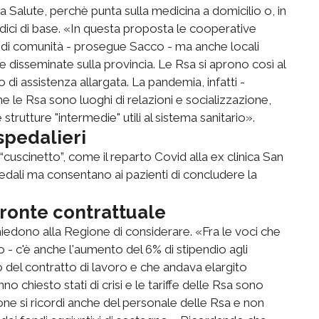
 Salute, perchè punta sulla medicina a domicilio o, in
edici di base. «In questa proposta le cooperative
ri di comunità - prosegue Sacco - ma anche locali
re disseminate sulla provincia. Le Rsa si aprono così al
 di assistenza allargata. La pandemia, infatti -
le Rsa sono luoghi di relazioni e socializzazione,
rutture "intermedie" utili al sistema sanitario».
spedalieri
i “cuscinetto”, come il reparto Covid alla ex clinica San
edali ma consentano ai pazienti di concludere la
fronte contrattuale
hiedono alla Regione di considerare. «Fra le voci che
 - c'è anche l'aumento del 6% di stipendio agli
o del contratto di lavoro e che andava elargito
o chiesto stati di crisi e le tariffe delle Rsa sono
one si ricordi anche del personale delle Rsa e non