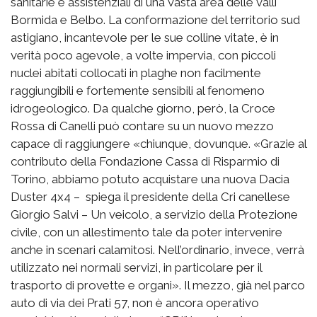
sanitarie e assistenziali di una vasta area delle valli
Bormida e Belbo. La conformazione del territorio sud
astigiano, incantevole per le sue colline vitate, è in
verità poco agevole, a volte impervia, con piccoli
nuclei abitati collocati in plaghe non facilmente
raggiungibili e fortemente sensibili al fenomeno
idrogeologico. Da qualche giorno, però, la Croce
Rossa di Canelli può contare su un nuovo mezzo
capace di raggiungere «chiunque, dovunque. «Grazie al
contributo della Fondazione Cassa di Risparmio di
Torino, abbiamo potuto acquistare una nuova Dacia
Duster 4x4 – spiega il presidente della Cri canellese
Giorgio Salvi – Un veicolo, a servizio della Protezione
civile, con un allestimento tale da poter intervenire
anche in scenari calamitosi. Nell’ordinario, invece, verrà
utilizzato nei normali servizi, in particolare per il
trasporto di provette e organi». Il mezzo, già nel parco
auto di via dei Prati 57, non è ancora operativo