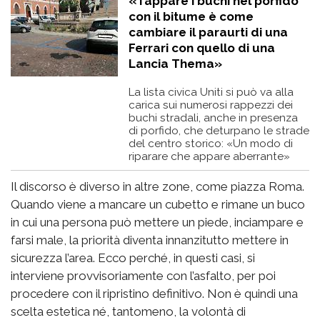
«Tappare i buchi nel porfido
con il bitume è come
cambiare il paraurti di una
Ferrari con quello di una
Lancia Thema»
La lista civica Uniti si può va alla
carica sui numerosi rappezzi dei
buchi stradali, anche in presenza
di porfido, che deturpano le strade
del centro storico: «Un modo di
riparare che appare aberrante»
Il discorso è diverso in altre zone, come piazza Roma.
Quando viene a mancare un cubetto e rimane un buco
in cui una persona può mettere un piede, inciampare e
farsi male, la priorità diventa innanzitutto mettere in
sicurezza l’area. Ecco perché, in questi casi, si
interviene provvisoriamente con l’asfalto, per poi
procedere con il ripristino definitivo. Non è quindi una
scelta estetica né, tantomeno, la volontà di