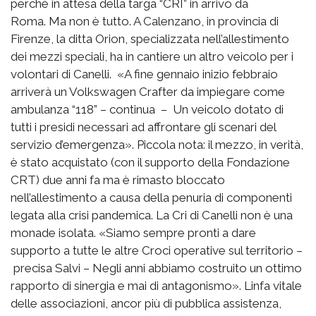
perché in attesa della targa “CRI” in arrivo da
Roma. Ma non è tutto. A Calenzano, in provincia di
Firenze, la ditta Orion, specializzata nell’allestimento
dei mezzi speciali, ha in cantiere un altro veicolo per i
volontari di Canelli. «A fine gennaio inizio febbraio
arriverà un Volkswagen Crafter da impiegare come
ambulanza “118” – continua – Un veicolo dotato di
tutti i presidi necessari ad affrontare gli scenari del
servizio d’emergenza». Piccola nota: il mezzo, in verità,
è stato acquistato (con il supporto della Fondazione
CRT) due anni fa ma è rimasto bloccato
nell’allestimento a causa della penuria di componenti
legata alla crisi pandemica. La Cri di Canelli non è una
monade isolata. «Siamo sempre pronti a dare
supporto a tutte le altre Croci operative sul territorio –
precisa Salvi – Negli anni abbiamo costruito un ottimo
rapporto di sinergia e mai di antagonismo». Linfa vitale
delle associazioni, ancor più di pubblica assistenza,