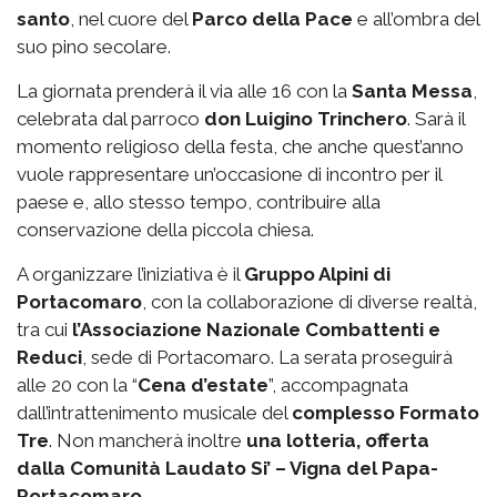
santo
, nel cuore del
Parco della Pace
e all’ombra del
suo pino secolare.
La giornata prenderà il via alle 16 con la
Santa Messa
,
celebrata dal parroco
don Luigino Trinchero
. Sarà il
momento religioso della festa, che anche quest’anno
vuole rappresentare un’occasione di incontro per il
paese e, allo stesso tempo, contribuire alla
conservazione della piccola chiesa.
A organizzare l’iniziativa è il
Gruppo Alpini di
Portacomaro
, con la collaborazione di diverse realtà,
tra cui
l’Associazione Nazionale Combattenti e
Reduci
, sede di Portacomaro. La serata proseguirà
alle 20 con la “
Cena d’estate
”, accompagnata
dall’intrattenimento musicale del
complesso Formato
Tre
. Non mancherà inoltre
una lotteria, offerta
dalla Comunità Laudato Si’ – Vigna del Papa-
Portacomaro.