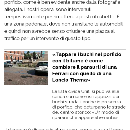
porfido, come è ben evidente anche dalla fotografia
allegata. I nostri operai sono intervenuti
tempestivamente per rimettere a posto il cubetto. È
una zona pedonale, dove non transitano le automobili,
e quindi non avrebbe senso chiudere una piazza al
traffico per un intervento di questo tipo.
«Tappare i buchi nel porfido
con il bitume è come
cambiare il paraurti di una
Ferrari con quello di una
Lancia Thema»
La lista civica Uniti si può va alla
carica sui numerosi rappezzi dei
buchi stradali, anche in presenza
di porfido, che deturpano le strade
del centro storico: «Un modo di
riparare che appare aberrante»
Il discorso è diverso in altre zone, come piazza Roma.