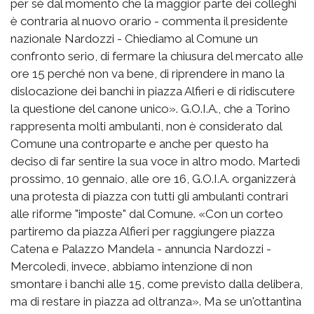
per sé dal momento che la maggior parte dei colleghi
è contraria al nuovo orario - commenta il presidente
nazionale Nardozzi - Chiediamo al Comune un
confronto serio, di fermare la chiusura del mercato alle
ore 15 perché non va bene, di riprendere in mano la
dislocazione dei banchi in piazza Alfieri e di ridiscutere
la questione del canone unico». G.O.I.A., che a Torino
rappresenta molti ambulanti, non è considerato dal
Comune una controparte e anche per questo ha
deciso di far sentire la sua voce in altro modo. Martedì
prossimo, 10 gennaio, alle ore 16, G.O.I.A. organizzerà
una protesta di piazza con tutti gli ambulanti contrari
alle riforme "imposte" dal Comune. «Con un corteo
partiremo da piazza Alfieri per raggiungere piazza
Catena e Palazzo Mandela - annuncia Nardozzi -
Mercoledì, invece, abbiamo intenzione di non
smontare i banchi alle 15, come previsto dalla delibera,
ma di restare in piazza ad oltranza». Ma se un'ottantina