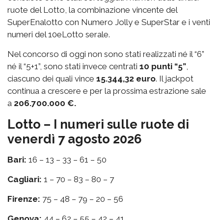
ruote del Lotto, la combinazione vincente del
SuperEnalotto con Numero Jolly e SuperStar e i venti
numeri del 10eLotto serale.
Nel concorso di oggi non sono stati realizzati né il “6”
né il “5+1”, sono stati invece centrati
10 punti “5”
,
ciascuno dei quali vince
15.344,32 euro
. Il jackpot
continua a crescere e per la prossima estrazione sale
a
206.700.000 €.
Lotto – I numeri sulle ruote di
venerdì 7 agosto 2026
Bari:
16 – 13 – 33 – 61 – 50
Cagliari:
1 – 70 – 83 – 80 – 7
Firenze:
75 – 48 – 79 – 20 – 56
Genova:
44 – 62 – 55 – 42 – 41