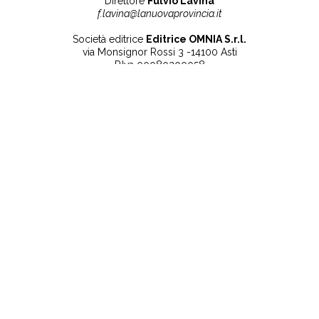
Direttore
Fulvio Lavina
f.lavina@lanuovaprovincia.it
Società editrice
Editrice OMNIA S.r.l.
via Monsignor Rossi 3 -14100 Asti
P.Iva 00080200058
Contatti
Note legali
Tel:
+39 0141 532186
Privacy Policy
info@lanuovaprovincia.it
Cookie Policy
segreteria@lanuovaprovincia.it
Dichiarazione di
sito@lanuovaprovincia.it
accessibilità
Aggiorna le preferenze
sui cookie
RSS
CONTATTI
NECROLOGIE
ULTIME NOTIZIE