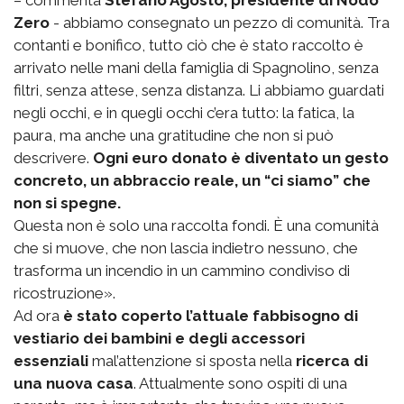
– commenta
Stefano Agosto, presidente di Nodo
Zero
- abbiamo consegnato un pezzo di comunità. Tra
contanti e bonifico, tutto ciò che è stato raccolto è
arrivato nelle mani della famiglia di Spagnolino, senza
filtri, senza attese, senza distanza. Li abbiamo guardati
negli occhi, e in quegli occhi c’era tutto: la fatica, la
paura, ma anche una gratitudine che non si può
descrivere.
Ogni euro donato è diventato un gesto
concreto, un abbraccio reale, un “ci siamo” che
non si spegne.
Questa non è solo una raccolta fondi. È una comunità
che si muove, che non lascia indietro nessuno, che
trasforma un incendio in un cammino condiviso di
ricostruzione».
Ad ora
è stato coperto l’attuale fabbisogno di
vestiario dei bambini e degli accessori
essenziali
mal’attenzione si sposta nella
ricerca di
una nuova casa
. Attualmente sono ospiti di una