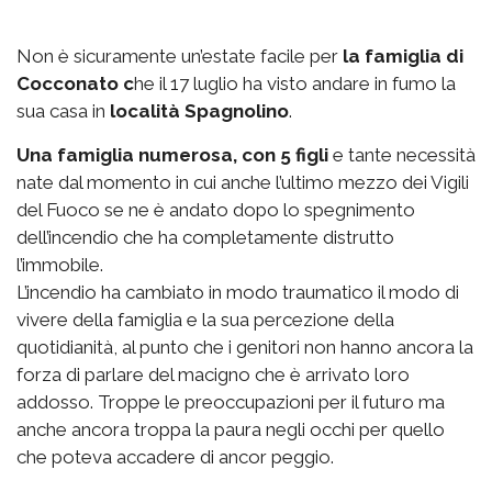
Non è sicuramente un’estate facile per
la famiglia di
Cocconato c
he il 17 luglio ha visto andare in fumo la
sua casa in
località Spagnolino
.
Una famiglia numerosa, con 5 figli
e tante necessità
nate dal momento in cui anche l’ultimo mezzo dei Vigili
del Fuoco se ne è andato dopo lo spegnimento
dell’incendio che ha completamente distrutto
l’immobile.
L’incendio ha cambiato in modo traumatico il modo di
vivere della famiglia e la sua percezione della
quotidianità, al punto che i genitori non hanno ancora la
forza di parlare del macigno che è arrivato loro
addosso. Troppe le preoccupazioni per il futuro ma
anche ancora troppa la paura negli occhi per quello
che poteva accadere di ancor peggio.