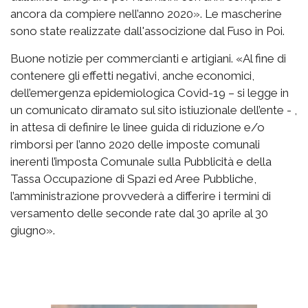
ancora da compiere nell’anno 2020
».
Le mascher
ine
sono state realizzate dall'associzione dal Fuso in Poi.
Bu
one notizie per commercianti e artigiani. «Al fine di
contenere gli effetti negativi, anche economici,
del
l’emergenza epidemiologica Covid
-19
– si legge in
un comunicato diramato sul sito istiuzionale dell’ente -
,
in attesa di definire le linee guida di riduzione e/o
rimborsi per l’anno 2020 delle imposte comunali
inerenti l’imposta Comunale sulla Pubblicità e della
Tassa Occupaz
ione di Spazi ed Aree Pubbliche,
l’amministrazione
provvederà a differire i
termini di
versamento delle seconde
rate dal 30
aprile
al 30
giugno».