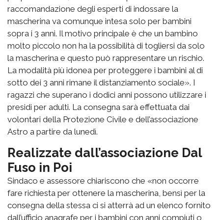
raccomandazione degli esperti di indossare la
mascherina va comunque intesa solo per bambini
sopra i 3 anni.
Il motivo principale è che un bambino
molto piccolo non ha la possibilità di togliersi da solo
la mascherina e questo può rappresentare un rischio.
La modalità più idonea per proteggere i bambini al di
sotto dei 3 anni ri
mane il distanziamento sociale».
I
ragazzi
che superano i
dodici anni possono utilizzare i
presidi per adulti. La consegna
sarà effettuata dai
volontari
della Protezione Civile e dell’associazione
Astro a partire da lunedì.
Realizzate dall’associazione Dal
Fuso in Poi
Sindaco e assess
o
re chiariscono che «non occorre
fare
richiesta
per ottenere la mascherina,
bensì per
la
consegna della stessa ci si atterrà ad un elenco fornito
dall’ufficio anagrafe per i
bambini
con anni compiuti
o